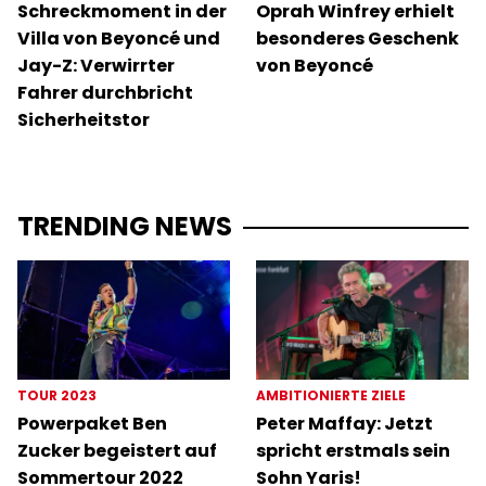
Schreckmoment in der
Oprah Winfrey erhielt
Villa von Beyoncé und
besonderes Geschenk
Jay-Z: Verwirrter
von Beyoncé
Fahrer durchbricht
Sicherheitstor
TRENDING NEWS
TOUR 2023
AMBITIONIERTE ZIELE
Powerpaket Ben
Peter Maffay: Jetzt
Zucker begeistert auf
spricht erstmals sein
Sommertour 2022
Sohn Yaris!