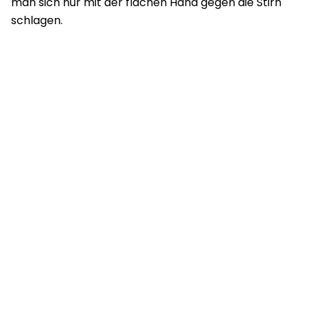
man sich nur mit der flachen Hand gegen die Stirn
schlagen.