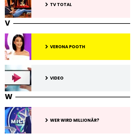
TV TOTAL
V
VERONA POOTH
VIDEO
W
WER WIRD MILLIONÄR?