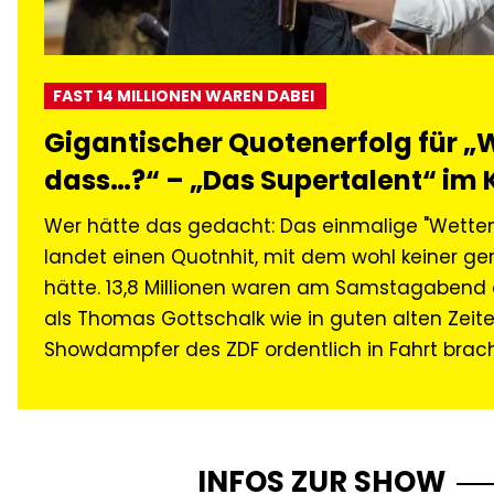
FAST 14 MILLIONEN WAREN DABEI
Gigantischer Quotenerfolg für „
dass…?“ – „Das Supertalent“ im K
Wer hätte das gedacht: Das einmalige "Wetten, 
landet einen Quotnhit, mit dem wohl keiner ge
hätte. 13,8 Millionen waren am Samstagabend 
als Thomas Gottschalk wie in guten alten Zeit
Showdampfer des ZDF ordentlich in Fahrt brach
INFOS ZUR SHOW