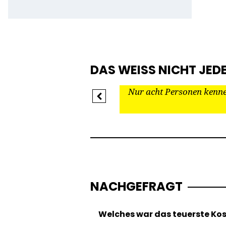
auch die „The Masked Singer“-
Jury wurde neu aufgestellt.
DAS WEISS NICHT JEDE
a 15.000 Euro.
Nur acht Personen kennen
Previous
NACHGEFRAGT
Welches war das teuerste Ko