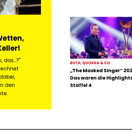
Wetten,
eller!
das...?"
RUTH, QUOKKA & CO
rechnet
„The Masked Singer“ 202
dabei,
Das waren die Highlight
en den
Staffel 4
te.