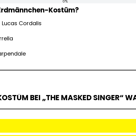
0%
m Erdmännchen-Kostüm?
 Lucas Cordalis
rella
arpendale
OSTÜM BEI „THE MASKED SINGER“ WA