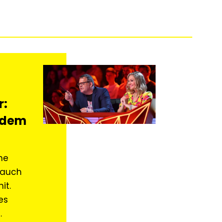
r:
t dem
he
t auch
it.
es