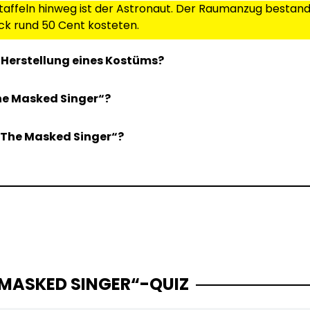
taffeln hinweg ist der Astronaut. Der Raumanzug bestand
ück rund 50 Cent kosteten.
 Herstellung eines Kostüms?
he Masked Singer“?
„The Masked Singer“?
 MASKED SINGER“-QUIZ