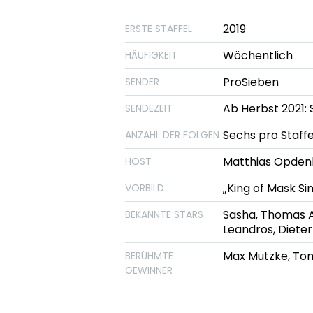
2019
ERSTE STAFFEL
Wöchentlich
HÄUFIGKEIT
ProSieben
SENDER
Ab Herbst 2021:
SENDEZEIT
Sechs pro Staffel
ANZAHL DER FOLGEN
Matthias Opden
HOST
„King of Mask Si
VORBILD
Sasha, Thomas An
BEKANNTE STARS
Leandros, Diete
Max Mutzke, Tom
BERÜHMTE
GEWINNER