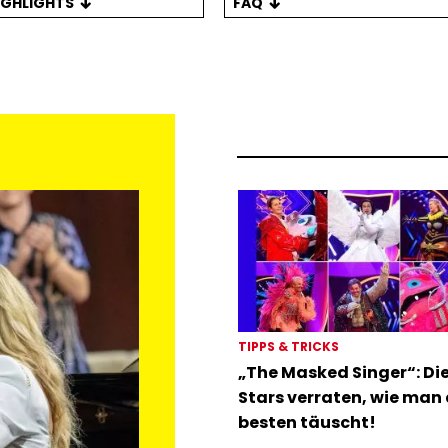
IGHLIGHTS
FAQ
TIPPS & TRICKS
„The Masked Singer“: Di
Stars verraten, wie man
besten täuscht!