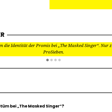
rechten Dingen zugehen 
Denn: Ein Mitglied des Ra
nennt „spontan“ in der Liv
Sendung einen Namen
desjenigen, den unter ei
R
Kostüm vermutet – und
schwupp sind die Fotos d
 die Identität der Promis bei „The Masked Singer“. Nur z
Wie kann das […]
ProSieben.
stüm bei „The Masked Singer“?