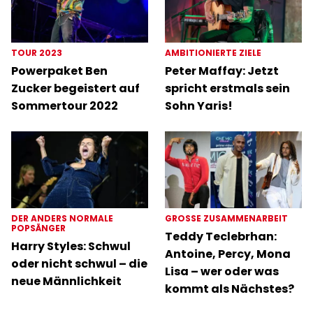
TOUR 2023
AMBITIONIERTE ZIELE
Powerpaket Ben
Peter Maffay: Jetzt
Zucker begeistert auf
spricht erstmals sein
Sommertour 2022
Sohn Yaris!
DER ANDERS NORMALE
GROSSE ZUSAMMENARBEIT
POPSÄNGER
Teddy Teclebrhan:
Harry Styles: Schwul
Antoine, Percy, Mona
oder nicht schwul – die
Lisa – wer oder was
neue Männlichkeit
kommt als Nächstes?