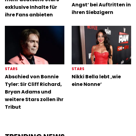
Angst‘ bei Auftritten in
exklusive Inhalte für
ihren Siebzigern
ihre Fans anbieten
STARS
STARS
Abschied von Bonnie
Nikki Bella lebt ‚wie
Tyler: Sir Cliff Richard,
eine Nonne‘
Bryan Adams und
weitere Stars zollen ihr
Tribut