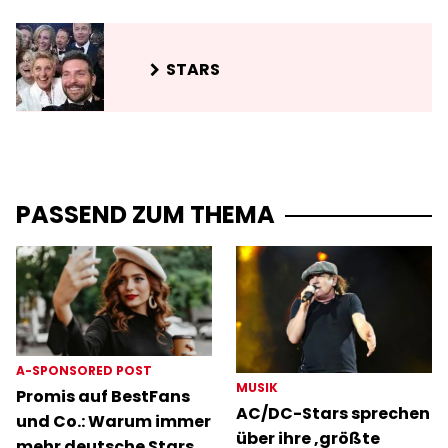
STARS
PASSEND ZUM THEMA
A-SPONSORED POST
MUSIK
Promis auf BestFans
AC/DC-Stars sprechen
und Co.: Warum immer
über ihre ‚größte
mehr deutsche Stars