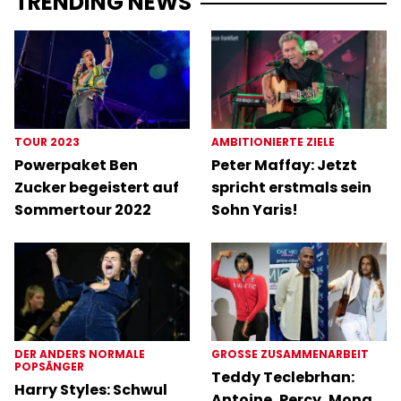
TRENDING NEWS
TOUR 2023
AMBITIONIERTE ZIELE
Powerpaket Ben
Peter Maffay: Jetzt
Zucker begeistert auf
spricht erstmals sein
Sommertour 2022
Sohn Yaris!
DER ANDERS NORMALE
GROSSE ZUSAMMENARBEIT
POPSÄNGER
Teddy Teclebrhan:
Harry Styles: Schwul
Antoine, Percy, Mona