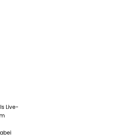
s Live-
am
dabei