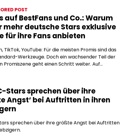
ORED POST
s auf BestFans und Co.: Warum
 mehr deutsche Stars exklusive
e für ihre Fans anbieten
, TikTok, YouTube: Für die meisten Promis sind das
tandard-Werkzeuge. Doch ein wachsender Teil der
 Promiszene geht einen Schritt weiter. Auf
tion-Plattformen wie BestFans oder OnlyFans
e exklusive Inhalte direkt für zahlende Fans an, ohne
men, ohne Reichweitenbeschränkungen und ohne
-Stars sprechen über ihre
räge, die den Inhalt einschränken. Was steckt
e Angst‘ bei Auftritten in ihren
m Trend, und warum […]
igern
rs sprechen über ihre größte Angst bei Auftritten
iebzigern.