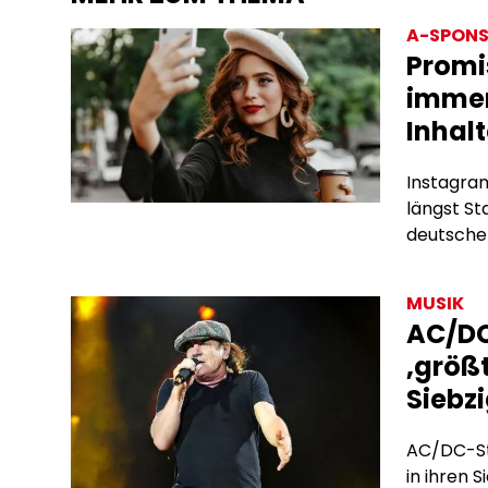
A-SPONS
Promi
immer
Inhalt
Instagram
längst S
deutschen
Subscrip
bieten si
MUSIK
Algorith
AC/DC
Werbevert
‚größt
hinter de
Siebz
AC/DC-Sta
in ihren S