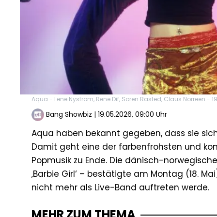
Aqua - Lene Nystrom, Rene Dif, Soren Rasted, Claus Norreen - 
Bang Showbiz
|
19.05.2026, 09:00 Uhr
Aqua haben bekannt gegeben, dass sie sic
Damit geht eine der farbenfrohsten und ko
Popmusik zu Ende. Die dänisch-norwegische
‚Barbie Girl‘ – bestätigte am Montag (18. Mai
nicht mehr als Live-Band auftreten werde.
MEHR ZUM THEMA