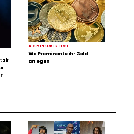
A-SPONSORED POST
Wo Prominente ihr Geld
 Sir
anlegen
ms
hr