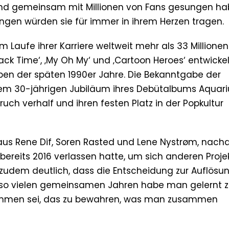
d gemeinsam mit Millionen von Fans gesungen habe
ngen würden sie für immer in ihrem Herzen tragen.
Laufe ihrer Karriere weltweit mehr als 33 Millionen
 Back Time‘, ‚My Oh My‘ und ‚Cartoon Heroes‘ entwicke
pen der späten 1990er Jahre. Die Bekanntgabe der
dem 30-jährigen Jubiläum ihres Debütalbums Aquar
ch verhalf und ihren festen Platz in der Popkultur
us Rene Dif, Soren Rasted und Lene Nystrøm, nac
ereits 2016 verlassen hatte, um sich anderen Proje
 zudem deutlich, dass die Entscheidung zur Auflösu
h so vielen gemeinsamen Jahren habe man gelernt 
kommen sei, das zu bewahren, was man zusammen