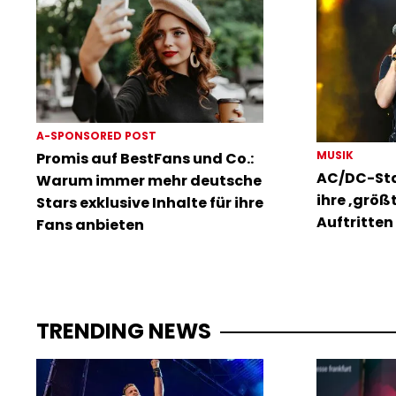
A-SPONSORED POST
MUSIK
Promis auf BestFans und Co.:
AC/DC-Sta
Warum immer mehr deutsche
ihre ‚größ
Stars exklusive Inhalte für ihre
Auftritten 
Fans anbieten
TRENDING NEWS