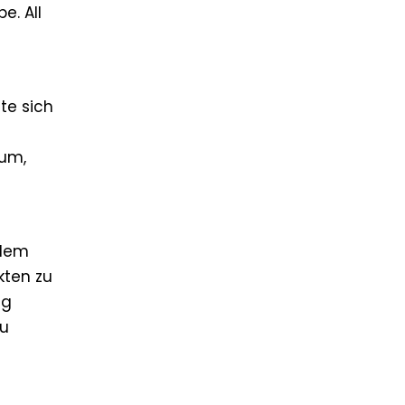
. All
lte sich
ium,
hdem
kten zu
ng
zu