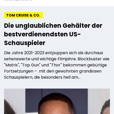
TOM CRUISE & CO.
Die unglaublichen Gehälter der
bestverdienendsten US-
Schauspieler
Die Jahre 2021-2023 entpuppen sich als durchaus
sehenswerte und wichtige Filmjahre. Blockbuster wie
"Matrix", "Top Gun" und "Thor" bekommen gebürtige
Fortsetzungen – mit den gewohnten grandiosen
Schauspielern, die besonders hell am
Hollywoodhimmel strahlen. Doch was verdienen
Tom Cruise, Leonardo DiCaprio, Keanu Reeves und
Co. eigentlich mit ihrer Rolle in einem solch
gigantischen Film?