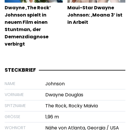
Dwayne ‚The Rock‘
Maui-Star Dwayne
Johnson spielt in
Johnson: ‚Moana 3‘ ist
neuem Film einen
in Arbeit
Stuntman, der
Demenzdiagnose
verbirgt
STECKBRIEF
Johnson
NAME
Dwayne Douglas
VORNAME
The Rock, Rocky Maivia
SPITZNAME
1,96 m
GRÖSSE
Nähe von Atlanta, Georgia / USA
WOHNORT