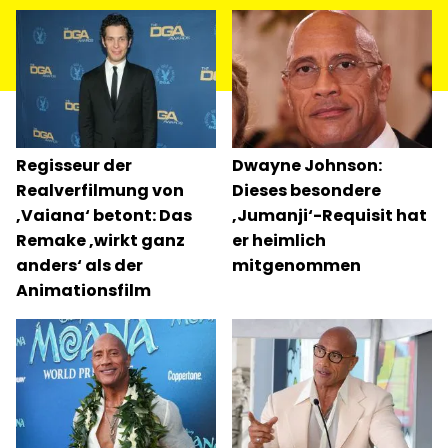
„The Chicken Man“ spielen. Regie führt Benny
Safdie, der auch das Drehbuch geschrieben hat. […]
Regisseur der
Dwayne Johnson:
Realverfilmung von
Dieses besondere
‚Vaiana‘ betont: Das
‚Jumanji‘-Requisit hat
Remake ‚wirkt ganz
er heimlich
anders‘ als der
mitgenommen
Animationsfilm