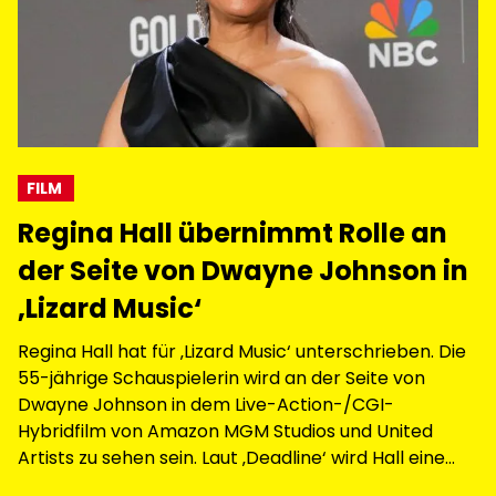
FILM
Regina Hall übernimmt Rolle an
der Seite von Dwayne Johnson in
‚Lizard Music‘
Regina Hall hat für ‚Lizard Music‘ unterschrieben. Die
55-jährige Schauspielerin wird an der Seite von
Dwayne Johnson in dem Live-Action-/CGI-
Hybridfilm von Amazon MGM Studios und United
Artists zu sehen sein. Laut ‚Deadline‘ wird Hall eine
Freundin und Arbeitskollegin von Johnsons Figur