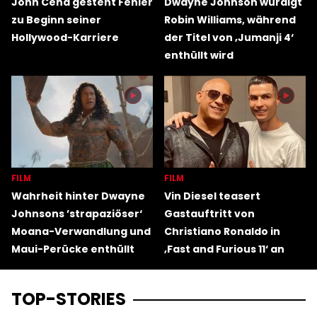
John Cena gesteht Fehler
Dwayne Johnson würdigt
zu Beginn seiner
Robin Williams, während
Hollywood-Karriere
der Titel von ‚Jumanji 4‘
enthüllt wird
FILM
FILM
Wahrheit hinter Dwayne
Vin Diesel teasert
Johnsons ’strapaziöser‘
Gastauftritt von
Moana-Verwandlung und
Christiano Ronaldo in
Maui-Perücke enthüllt
‚Fast and Furious 11‘ an
TOP-STORIES