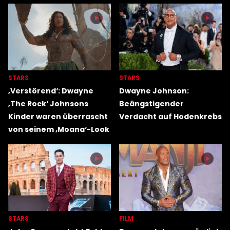
STARS
STARS
‚Verstörend‘: Dwayne
Dwayne Johnson:
‚The Rock‘ Johnsons
Beängstigender
Kinder waren überrascht
Verdacht auf Hodenkrebs
von seinem ‚Moana‘-Look
STARS
FILM