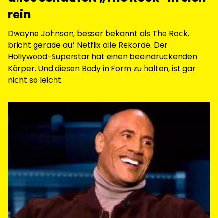
rein
Dwayne Johnson, besser bekannt als The Rock,
bricht gerade auf Netflix alle Rekorde. Der
Hollywood-Superstar hat einen beeindruckenden
Körper. Und diesen Body in Form zu halten, ist gar
nicht so leicht.