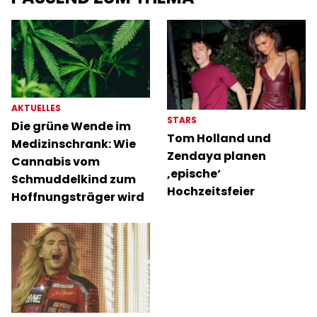
AKTUELLES
STARS
Die grüne Wende im
Tom Holland und
Medizinschrank: Wie
Zendaya planen
Cannabis vom
‚epische‘
Schmuddelkind zum
Hochzeitsfeier
Hoffnungsträger wird