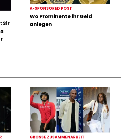
A-SPONSORED POST
Wo Prominente ihr Geld
 Sir
anlegen
ms
hr
ER
GROSSE ZUSAMMENARBEIT