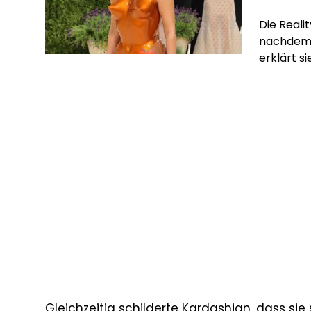
Die Reali
nachdem 
erklärt s
Gleichzeitig schilderte Kardashian, dass si