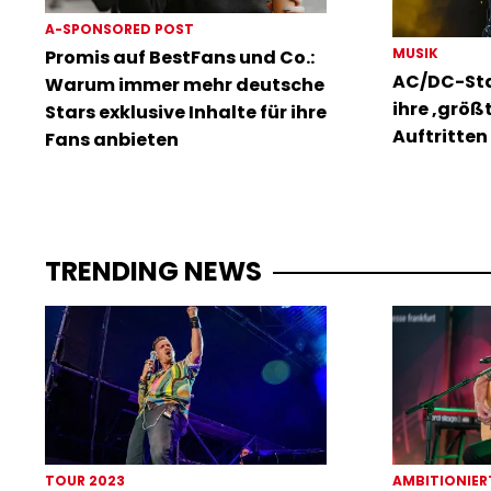
A-SPONSORED POST
MUSIK
Promis auf BestFans und Co.:
AC/DC-Sta
Warum immer mehr deutsche
ihre ‚größ
Stars exklusive Inhalte für ihre
Auftritten 
Fans anbieten
TRENDING NEWS
TOUR 2023
AMBITIONIER