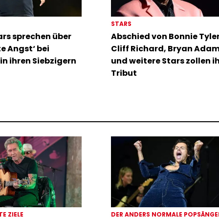
STARS
rs sprechen über
Abschied von Bonnie Tyler:
te Angst‘ bei
Cliff Richard, Bryan Ada
in ihren Siebzigern
und weitere Stars zollen i
Tribut
TE ZIELE
DER ANDERS NORMALE POPSÄNG