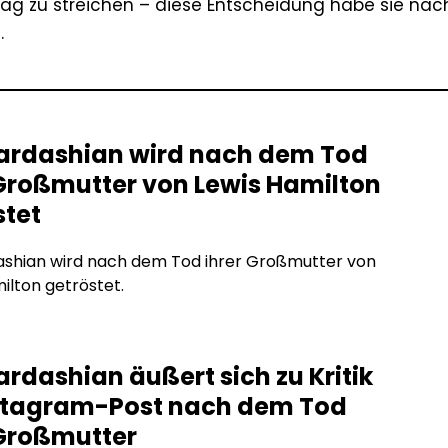
ltag zu streichen – diese Entscheidung habe sie nac
.
ardashian wird nach dem Tod
 Großmutter von Lewis Hamilton
stet
ashian wird nach dem Tod ihrer Großmutter von
ilton getröstet.
rdashian äußert sich zu Kritik
stagram-Post nach dem Tod
 Großmutter