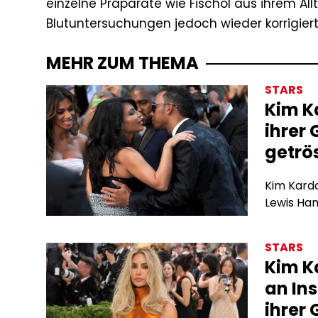
einzelne Präparate wie Fischöl aus ihrem Al
Blutuntersuchungen jedoch wieder korrigiert
MEHR ZUM THEMA
STARS
Kim K
ihrer
getrö
Kim Kard
Lewis Ham
STARS
Kim Ka
an In
ihrer