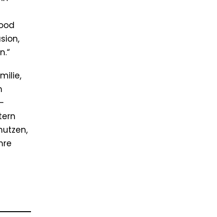
Good
sion,
n.“
ilie,
m
-
tern
nutzen,
hre