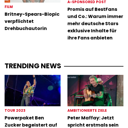
A-SPONSORED POST
FILM
Promis auf BestFans
Britney-Spears-Biopic
und Co.: Warum immer
verpflichtet
mehr deutsche Stars
Drehbuchautorin
exklusive Inhalte für
ihre Fans anbieten
TRENDING NEWS
TOUR 2023
AMBITIONIERTE ZIELE
Powerpaket Ben
Peter Maffay: Jetzt
Zucker begeistert auf
spricht erstmals sein