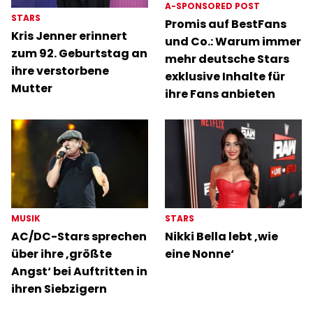
A-SPONSORED POST
STARS
Promis auf BestFans
Kris Jenner erinnert
und Co.: Warum immer
zum 92. Geburtstag an
mehr deutsche Stars
ihre verstorbene
exklusive Inhalte für
Mutter
ihre Fans anbieten
MUSIK
STARS
AC/DC-Stars sprechen
Nikki Bella lebt ‚wie
über ihre ‚größte
eine Nonne‘
Angst‘ bei Auftritten in
ihren Siebzigern