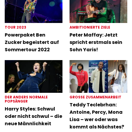
TOUR 2023
AMBITIONIERTE ZIELE
Powerpaket Ben
Peter Maffay: Jetzt
Zucker begeistert auf
spricht erstmals sein
Sommertour 2022
Sohn Yaris!
DER ANDERS NORMALE
GROSSE ZUSAMMENARBEIT
POPSÄNGER
Teddy Teclebrhan:
Harry Styles: Schwul
Antoine, Percy, Mona
oder nicht schwul – die
Lisa – wer oder was
neue Männlichkeit
kommt als Nächstes?