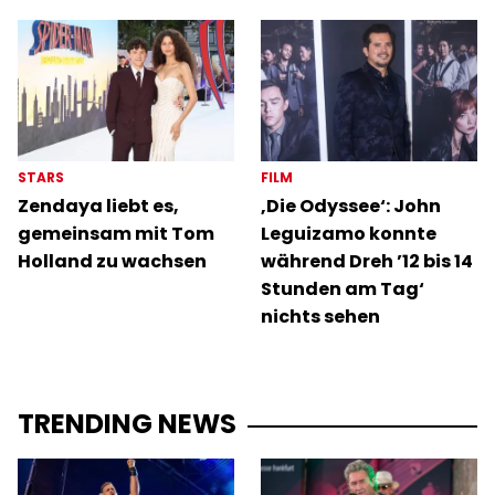
STARS
FILM
Zendaya liebt es,
‚Die Odyssee‘: John
gemeinsam mit Tom
Leguizamo konnte
Holland zu wachsen
während Dreh ’12 bis 14
Stunden am Tag‘
nichts sehen
TRENDING NEWS