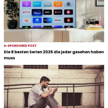
A-SPONSORED POST
Die 8 besten Serien 2026 die jeder gesehen haben
muss