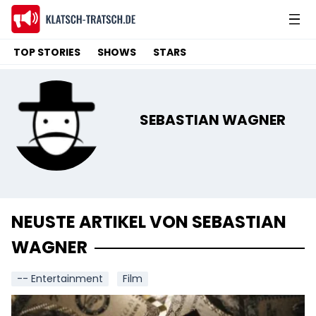
TOP STORIES
SHOWS
STARS
SEBASTIAN WAGNER
NEUSTE ARTIKEL VON SEBASTIAN
WAGNER
-- Entertainment
Film