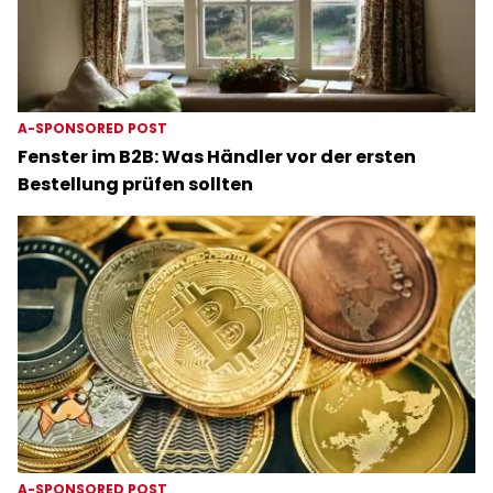
A-SPONSORED POST
Fenster im B2B: Was Händler vor der ersten
Bestellung prüfen sollten
A-SPONSORED POST