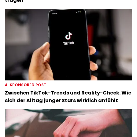
tragen
A-SPONSORED POST
Zwischen TikTok-Trends und Reality-Check: Wie
sich der Alltag junger Stars wirklich anfühlt