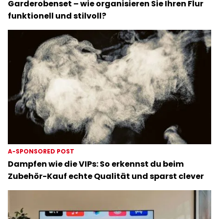
Garderobenset – wie organisieren Sie Ihren Flur
funktionell und stilvoll?
A-SPONSORED POST
Dampfen wie die VIPs: So erkennst du beim
Zubehör-Kauf echte Qualität und sparst clever