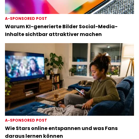
A-SPONSORED POST
Warum KI-generierte Bilder Social-Media-
Inhalte sichtbar attraktiver machen
A-SPONSORED POST
Wie Stars online entspannen und was Fans
daraus lernen können