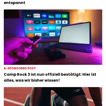
entspannt
A-SPONSORED POST
Camp Rock 3 ist nun offiziell bestätigt: Hier ist
alles, was wir bisher wissen!