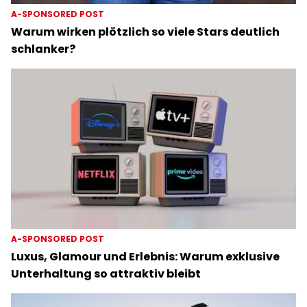
A-SPONSORED POST
Warum wirken plötzlich so viele Stars deutlich
schlanker?
A-SPONSORED POST
Luxus, Glamour und Erlebnis: Warum exklusive
Unterhaltung so attraktiv bleibt