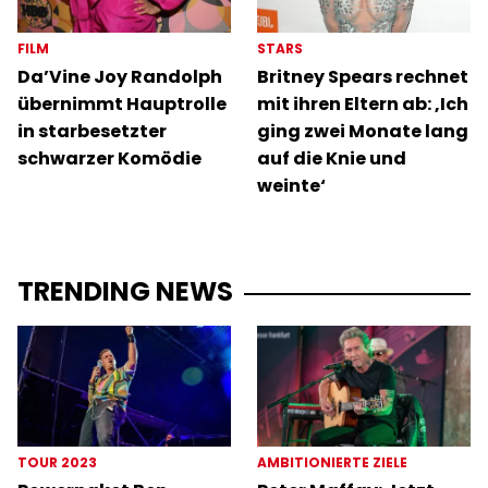
FILM
STARS
Da’Vine Joy Randolph
Britney Spears rechnet
übernimmt Hauptrolle
mit ihren Eltern ab: ‚Ich
in starbesetzter
ging zwei Monate lang
schwarzer Komödie
auf die Knie und
weinte‘
TRENDING NEWS
TOUR 2023
AMBITIONIERTE ZIELE