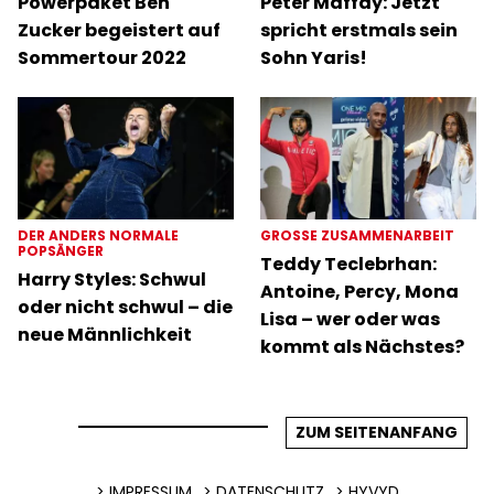
Powerpaket Ben
Peter Maffay: Jetzt
Zucker begeistert auf
spricht erstmals sein
Sommertour 2022
Sohn Yaris!
DER ANDERS NORMALE
GROSSE ZUSAMMENARBEIT
POPSÄNGER
Teddy Teclebrhan:
Harry Styles: Schwul
Antoine, Percy, Mona
oder nicht schwul – die
Lisa – wer oder was
neue Männlichkeit
kommt als Nächstes?
ZUM SEITENANFANG
IMPRESSUM
DATENSCHUTZ
HYVYD