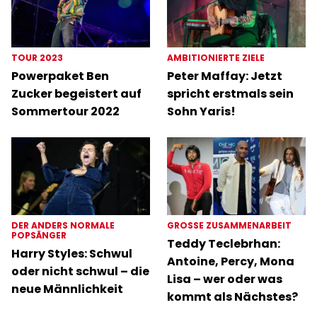
TOUR 2023
AMBITIONIERTE ZIELE
Powerpaket Ben
Peter Maffay: Jetzt
Zucker begeistert auf
spricht erstmals sein
Sommertour 2022
Sohn Yaris!
DER ANDERS NORMALE
GROSSE ZUSAMMENARBEIT
POPSÄNGER
Teddy Teclebrhan:
Harry Styles: Schwul
Antoine, Percy, Mona
oder nicht schwul – die
Lisa – wer oder was
neue Männlichkeit
kommt als Nächstes?