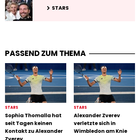
STARS
PASSEND ZUM THEMA
STARS
STARS
Sophia Thomalla hat
Alexander Zverev
seit Tagen keinen
verletzte sich in
Kontakt zu Alexander
Wimbledon am Knie
Zverev