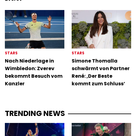
STARS
STARS
Nach Niederlage in
Simone Thomalla
Wimbledon: Zverev
schwärmt von Partner
bekommt Besuch vom
René: ‚Der Beste
Kanzler
kommt zum Schluss‘
TRENDING NEWS