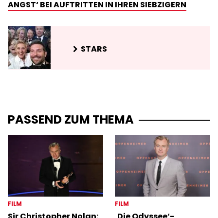
NGST‘ BEI AUFTRITTEN IN IHREN SIEBZIGERN
STARS
PASSEND ZUM THEMA
FILM
FILM
Sir Christopher Nolan:
‚Die Odyssee‘-