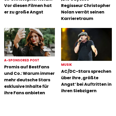
Vor diesen Filmen hat
Regisseur Christopher
er zu große Angst
Nolan verrät seinen
Karrieretraum
A-SPONSORED POST
MUSIK
Promis auf BestFans
AC/DC-Stars sprechen
und Co.: Warum immer
über ihre ‚größte
mehr deutsche Stars
Angst‘ bei Auftritten in
exklusive Inhalte für
ihren Siebzigern
ihre Fans anbieten