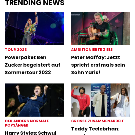
TRENDING NEWS
TOUR 2023
AMBITIONIERTE ZIELE
Powerpaket Ben
Peter Maffay: Jetzt
Zucker begeistert auf
spricht erstmals sein
Sommertour 2022
Sohn Yaris!
DER ANDERS NORMALE
GROSSE ZUSAMMENARBEIT
POPSÄNGER
Teddy Teclebrhan:
Harry Styles: Schwul