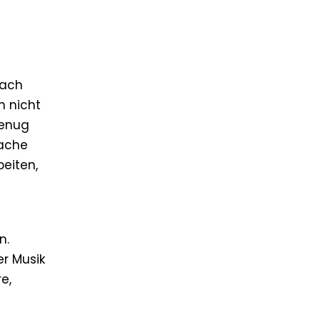
nach
n nicht
genug
mache
eiten,
m
n.
er Musik
e,