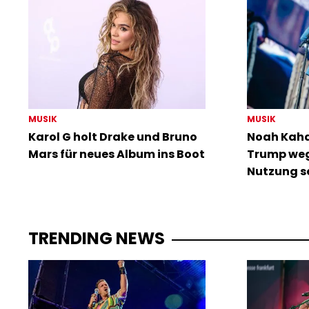
MUSIK
MUSIK
Karol G holt Drake und Bruno
Noah Kahan
Mars für neues Album ins Boot
Trump weg
Nutzung s
TRENDING NEWS