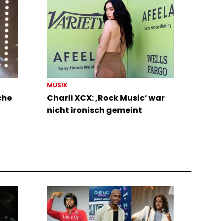
MUSIK
che
Charli XCX: ‚Rock Music‘ war
nicht ironisch gemeint