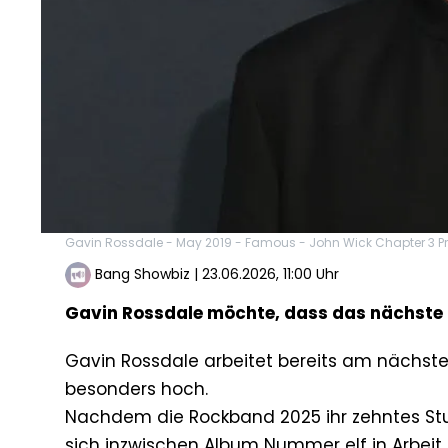
Gavin Rossdale - May 2019 - Famous - John Wick Chapter 3 P
Bang Showbiz
|
23.06.2026, 11:00 Uhr
Gavin Rossdale möchte, dass das nächste 
Gavin Rossdale arbeitet bereits am nächste
besonders hoch.
Nachdem die Rockband 2025 ihr zehntes Studi
sich inzwischen Album Nummer elf in Arbeit.