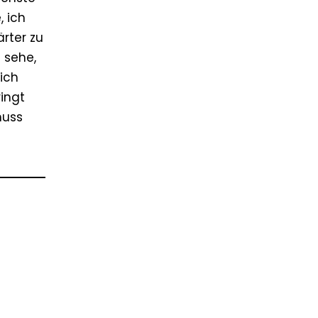
, ich
ärter zu
n sehe,
ich
ringt
muss