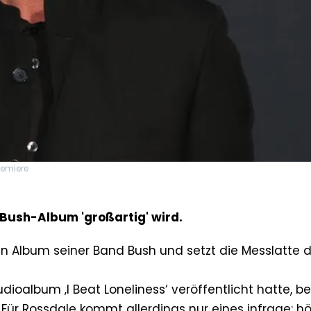
remiere
Bush-Album 'großartig' wird.
n Album seiner Band Bush und setzt die Messlatte 
oalbum ‚I Beat Loneliness‘ veröffentlicht hatte, be
 Für Rossdale kommt allerdings nur eines infrage: h