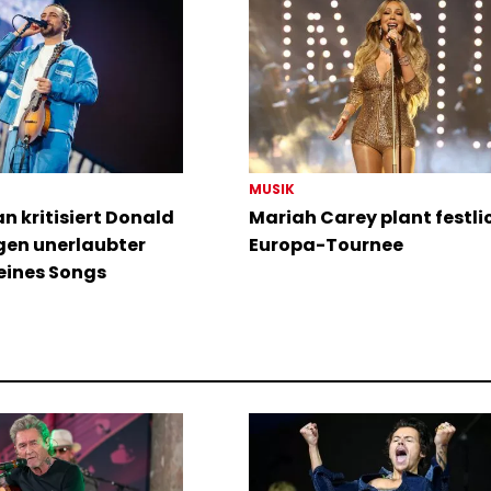
MUSIK
 kritisiert Donald
Mariah Carey plant festli
en unerlaubter
Europa-Tournee
eines Songs