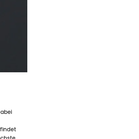
dabei
findet
öchste