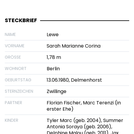
STECKBRIEF
Lewe
NAME
Sarah Marianne Corina
VORNAME
1,78 m
GRÖSSE
Berlin
WOHNORT
13.06.1980, Delmenhorst
GEBURTSTAG
Zwillinge
STERNZEICHEN
Florian Fischer, Marc Terenzi (in
PARTNER
erster Ehe)
Tyler Marc (geb. 2004), Summer
KINDER
Antonia Soraya (geb. 2006),
Delphine Malou (geb. 2011), Jax