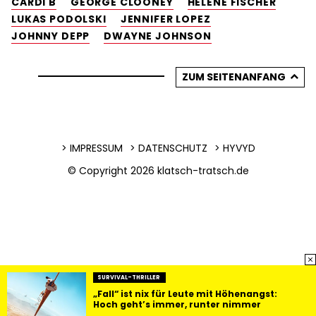
CARDI B
GEORGE CLOONEY
HELENE FISCHER
LUKAS PODOLSKI
JENNIFER LOPEZ
JOHNNY DEPP
DWAYNE JOHNSON
ZUM SEITENANFANG
IMPRESSUM
DATENSCHUTZ
HYVYD
© Copyright 2026
klatsch-tratsch.de
SURVIVAL-THRILLER
„Fall“ ist nix für Leute mit Höhenangst:
Hoch geht’s immer, runter nimmer