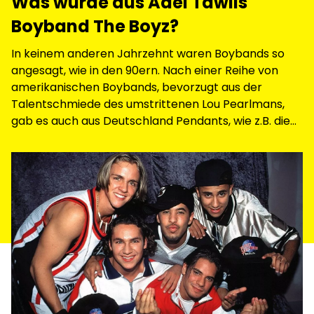
Was wurde aus Adel Tawils
Boyband The Boyz?
In keinem anderen Jahrzehnt waren Boybands so
angesagt, wie in den 90ern. Nach einer Reihe von
amerikanischen Boybands, bevorzugt aus der
Talentschmiede des umstrittenen Lou Pearlmans,
gab es auch aus Deutschland Pendants, wie z.B. die
Band The Boyz.