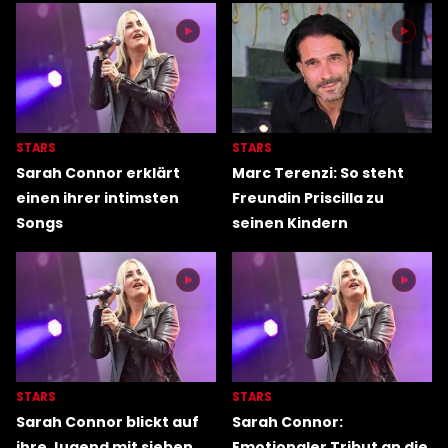
STARS
STARS
Sarah Connor erklärt
Marc Terenzi: So steht
einen ihrer intimsten
Freundin Priscilla zu
Songs
seinen Kindern
STARS
STARS
Sarah Connor blickt auf
Sarah Connor:
ihre Jugend mit sieben
Emotionaler Tribut an die