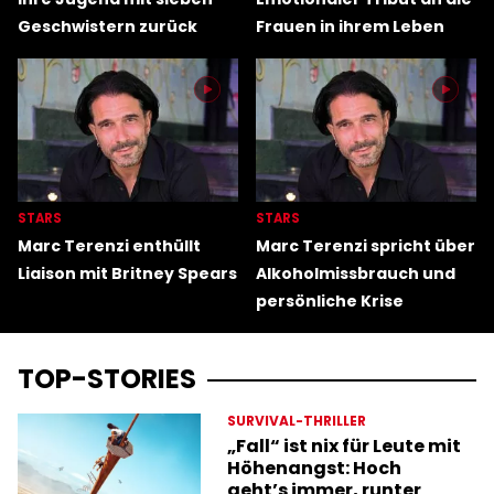
Geschwistern zurück
Frauen in ihrem Leben
STARS
STARS
Marc Terenzi enthüllt
Marc Terenzi spricht über
Liaison mit Britney Spears
Alkoholmissbrauch und
persönliche Krise
TOP-STORIES
SURVIVAL-THRILLER
„Fall“ ist nix für Leute mit
Höhenangst: Hoch
geht’s immer, runter