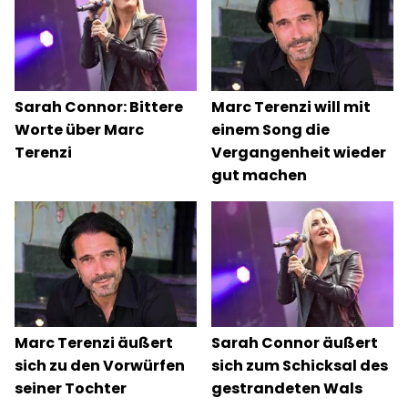
Sarah Connor: Bittere
Marc Terenzi will mit
Worte über Marc
einem Song die
Terenzi
Vergangenheit wieder
gut machen
Marc Terenzi äußert
Sarah Connor äußert
sich zu den Vorwürfen
sich zum Schicksal des
seiner Tochter
gestrandeten Wals