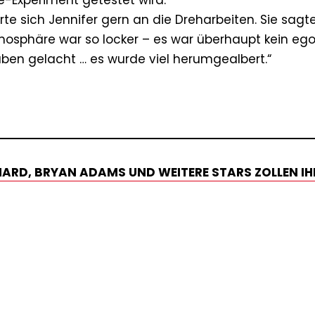
e-Experiment getestet wird.
rte sich Jennifer gern an die Dreharbeiten. Sie sagt
tmosphäre war so locker – es war überhaupt kein eg
aben gelacht … es wurde viel herumgealbert.“
CHARD, BRYAN ADAMS UND WEITERE STARS ZOLLEN IH