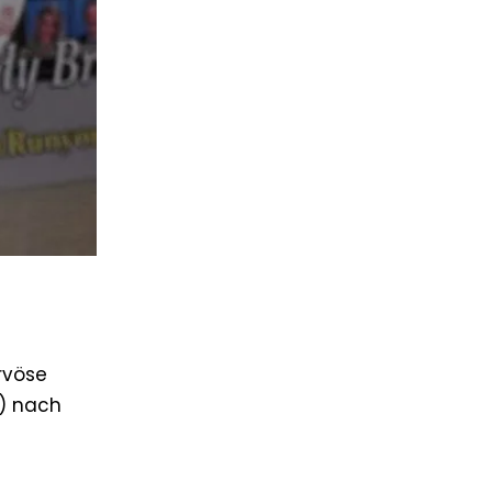
rvöse
z) nach