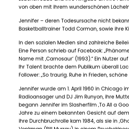
von oben mit ihrem wunderschönen Lächeln 
Jennifer – deren Todesursache nicht bekan
Basketballtrainer Todd Corman, sowie ihre K
In den sozialen Medien sind zahlreiche Bei
Eine Person schrieb auf Facebook: „Phänomen
Name mit ‚Carnosaur‘ (1993).“ Ein Nutzer auf 
Ihr Talent brachte dem Publikum überall La
Follower: „So traurig. Ruhe in Frieden, schöne
Jennifer wurde am 1. April 1960 in Chicago i
Radioansager und DJ Jim Runyon, ihre Mutter
begann Jennifer im Slasherfilm ‚To All a G
Jahre zu einem bekannten Gesicht auf dem B
ihre Durchbruchrolle kam 1984, als sie in ‚Gh