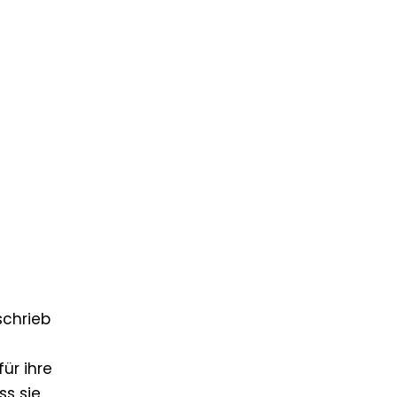
schrieb
ür ihre
ss sie