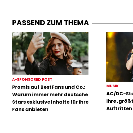
PASSEND ZUM THEMA
A-SPONSORED POST
MUSIK
Promis auf BestFans und Co.:
AC/DC-Sta
Warum immer mehr deutsche
ihre ‚größ
Stars exklusive Inhalte für ihre
Auftritten 
Fans anbieten