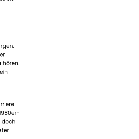
ngen.
er
u hören.
ein
rriere
 1980er-
, doch
eter