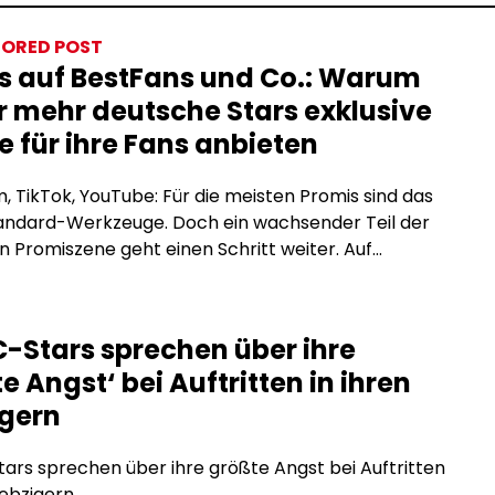
ORED POST
s auf BestFans und Co.: Warum
 mehr deutsche Stars exklusive
e für ihre Fans anbieten
, TikTok, YouTube: Für die meisten Promis sind das
tandard-Werkzeuge. Doch ein wachsender Teil der
 Promiszene geht einen Schritt weiter. Auf
tion-Plattformen wie BestFans oder OnlyFans
e exklusive Inhalte direkt für zahlende Fans an, ohne
men, ohne Reichweitenbeschränkungen und ohne
-Stars sprechen über ihre
räge, die den Inhalt einschränken. Was steckt
e Angst‘ bei Auftritten in ihren
m Trend, und warum […]
igern
rs sprechen über ihre größte Angst bei Auftritten
iebzigern.