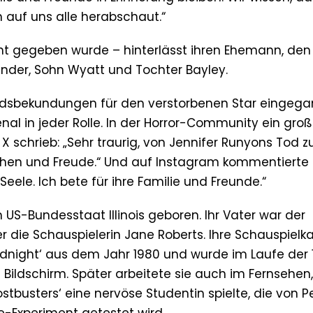
auf uns alle herabschaut.“
nt gegeben wurde – hinterlässt ihren Ehemann, den
inder, Sohn Wyatt und Tochter Bayley.
leidsbekundungen für den verstorbenen Star eingega
al in jeder Rolle. In der Horror-Community ein groß
X schrieb: „Sehr traurig, von Jennifer Runyons Tod z
chen und Freude.“ Und auf Instagram kommentierte 
 Seele. Ich bete für ihre Familie und Freunde.“
m US-Bundesstaat Illinois geboren. Ihr Vater war der
 die Schauspielerin Jane Roberts. Ihre Schauspielka
oodnight‘ aus dem Jahr 1980 und wurde im Laufe der
ildschirm. Später arbeitete sie auch im Fernsehen
ostbusters‘ eine nervöse Studentin spielte, die von P