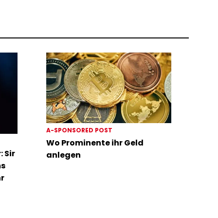
A-SPONSORED POST
Wo Prominente ihr Geld
 Sir
anlegen
ms
hr