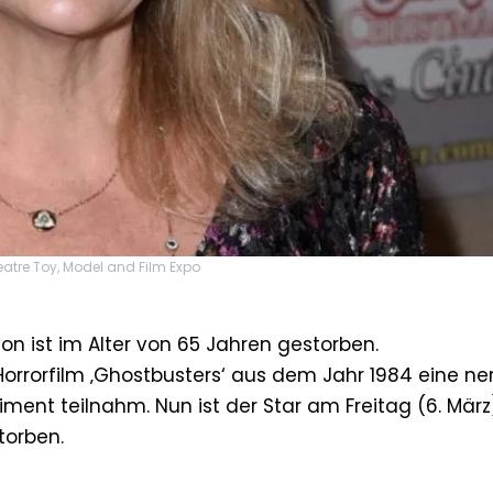
eatre Toy, Model and Film Expo
yon ist im Alter von 65 Jahren gestorben.
orrorfilm ‚Ghostbusters‘ aus dem Jahr 1984 eine ne
ment teilnahm. Nun ist der Star am Freitag (6. Mär
torben.