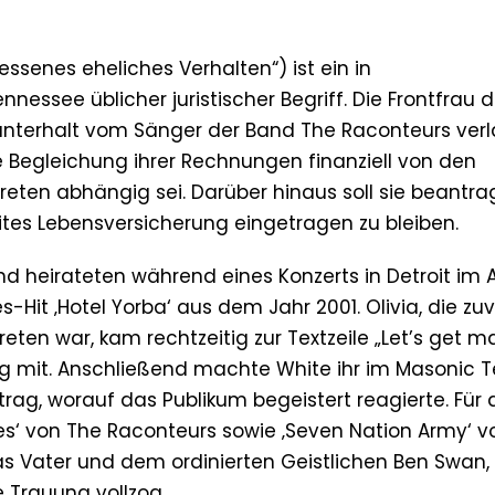
senes eheliches Verhalten“) ist ein in
ssee üblicher juristischer Begriff. Die Frontfrau d
unterhalt vom Sänger der Band The Raconteurs ver
die Begleichung ihrer Rechnungen finanziell von den
erpreten abhängig sei. Darüber hinaus soll sie beantra
ites Lebensversicherung eingetragen zu bleiben.
d heirateten während eines Konzerts in Detroit im A
-Hit ‚Hotel Yorba‘ aus dem Jahr 2001. Olivia, die zuv
eten war, kam rechtzeitig zur Textzeile „Let’s get ma
ng mit. Anschließend machte White ihr im Masonic 
rag, worauf das Publikum begeistert reagierte. Für 
es‘ von The Raconteurs sowie ‚Seven Nation Army‘ v
ias Vater und dem ordinierten Geistlichen Ben Swan,
 Trauung vollzog.