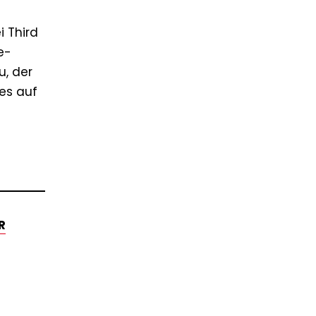
i Third
e-
u, der
res auf
R