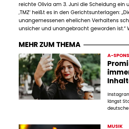
reichte Olivia am 3. Juni die Scheidung ein
‚TMZ‘ heißt es in den Gerichtsunterlagen: „D
unangemessenen ehelichen Verhaltens sch
unsicher und unangebracht geworden ist.“ 
MEHR ZUM THEMA
A-SPONS
Promi
immer
Inhalt
Instagram
längst S
deutschen
Subscrip
bieten si
MUSIK
Algorith