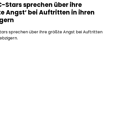
-Stars sprechen über ihre
räge, die den Inhalt einschränken. Was steckt
e Angst‘ bei Auftritten in ihren
m Trend, und warum […]
igern
rs sprechen über ihre größte Angst bei Auftritten
iebzigern.