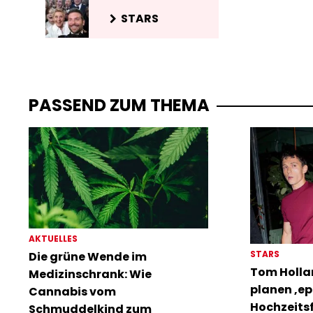
STARS
PASSEND ZUM THEMA
AKTUELLES
STARS
Die grüne Wende im
Tom Holla
Medizinschrank: Wie
planen ‚ep
Cannabis vom
Hochzeitsf
Schmuddelkind zum