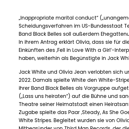
„Inappropriate marital conduct“ („unangemes
Scheidungsverfahren im US-Bundesstaat Tenne
Band Black Belles soll außerdem Ehegatten
In ihrem Antrag erklärt Olivia, dass sie für 
Einkünften des ‚Fell in Love With a Girl‘-Int
haben, weiterhin als Begünstigte in Jack Wh
Jack White und Olivia Jean verlobten sich un
2022. Damals spielte White den White-Stripes
ihrer Band Black Belles als Vorgruppe aufgetr
(„Lass uns heiraten“) auf die Bühne und sa
Theatre seiner Heimatstadt einen Heiratsant
Zugabe spielte das Paar ‚Steady, As She Go
White Stripes. Begleitet wurden sie von Oliv
Mitbegründer von Third Man Records, der die