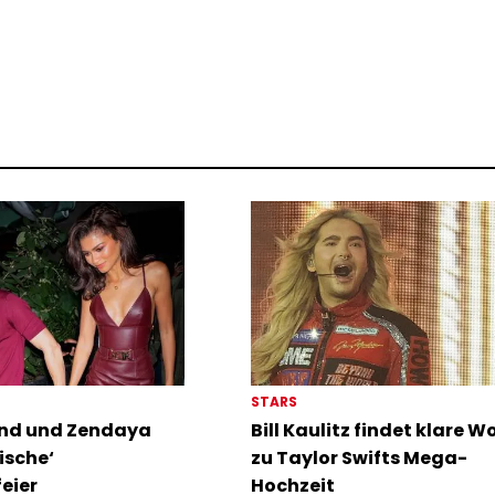
STARS
nd und Zendaya
Bill Kaulitz findet klare W
ische‘
zu Taylor Swifts Mega-
eier
Hochzeit