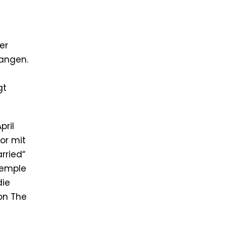
er
langen.
gt
pril
or mit
rried“
Temple
die
on The