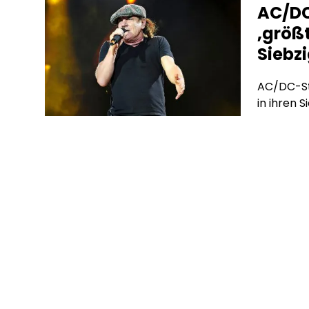
AC/DC
Werbevert
‚größt
hinter de
Siebz
AC/DC-Sta
in ihren S