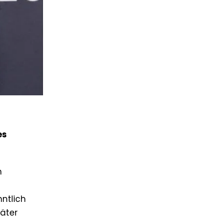
es
n
ntlich
päter