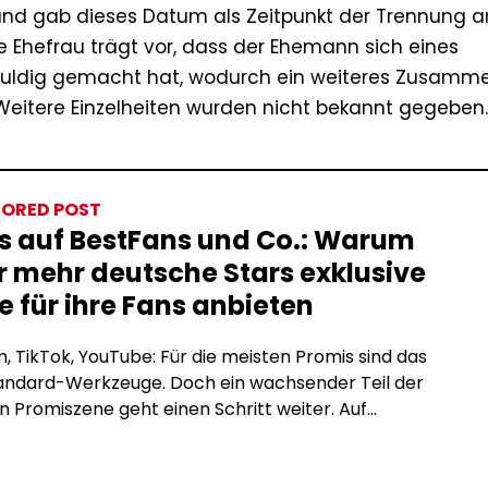
 und gab dieses Datum als Zeitpunkt der Trennung an
ie Ehefrau trägt vor, dass der Ehemann sich eines
uldig gemacht hat, wodurch ein weiteres Zusamm
Weitere Einzelheiten wurden nicht bekannt gegeben.
ORED POST
s auf BestFans und Co.: Warum
 mehr deutsche Stars exklusive
e für ihre Fans anbieten
, TikTok, YouTube: Für die meisten Promis sind das
tandard-Werkzeuge. Doch ein wachsender Teil der
 Promiszene geht einen Schritt weiter. Auf
tion-Plattformen wie BestFans oder OnlyFans
e exklusive Inhalte direkt für zahlende Fans an, ohne
men, ohne Reichweitenbeschränkungen und ohne