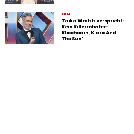
FILM
Taika Waititi verspricht:
Kein Killerroboter-
Klischee in ‚Klara And
The Sun‘