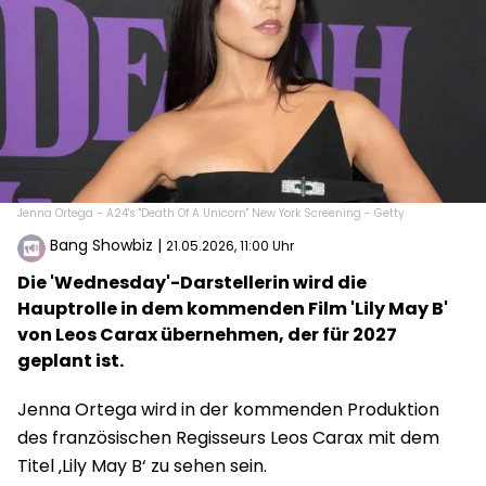
Jenna Ortega - A24's "Death Of A Unicorn" New York Screening - Getty
Bang Showbiz
|
21.05.2026, 11:00 Uhr
Die 'Wednesday'-Darstellerin wird die
Hauptrolle in dem kommenden Film 'Lily May B'
von Leos Carax übernehmen, der für 2027
geplant ist.
Jenna Ortega wird in der kommenden Produktion
des französischen Regisseurs Leos Carax mit dem
Titel ‚Lily May B‘ zu sehen sein.