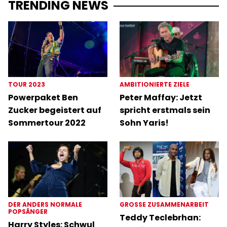
TRENDING NEWS
TOUR 2023
AMBITIONIERTE ZIELE
Powerpaket Ben
Peter Maffay: Jetzt
Zucker begeistert auf
spricht erstmals sein
Sommertour 2022
Sohn Yaris!
DER ANDERS NORMALE
GROSSE ZUSAMMENARBEIT
POPSÄNGER
Teddy Teclebrhan:
Harry Styles: Schwul