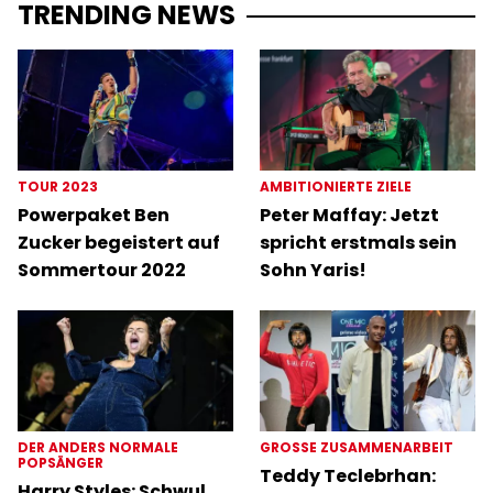
TRENDING NEWS
TOUR 2023
AMBITIONIERTE ZIELE
Powerpaket Ben
Peter Maffay: Jetzt
Zucker begeistert auf
spricht erstmals sein
Sommertour 2022
Sohn Yaris!
DER ANDERS NORMALE
GROSSE ZUSAMMENARBEIT
POPSÄNGER
Teddy Teclebrhan:
Harry Styles: Schwul