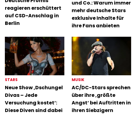
Deutsche Promis
und Co.: Warum immer
reagieren erschüttert
mehr deutsche Stars
auf CSD-Anschlag in
exklusive Inhalte für
Berlin
ihre Fans anbieten
STARS
MUSIK
Neue Show ‚Dschungel
AC/DC-Stars sprechen
Divas – Jede
über ihre ‚größte
Versuchung kostet‘:
Angst‘ bei Auftritten in
Diese Diven sind dabei
ihren Siebzigern