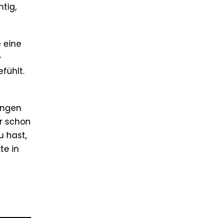
htig,
e eine
-
fühlt.
ringen
ir schon
u hast,
te in