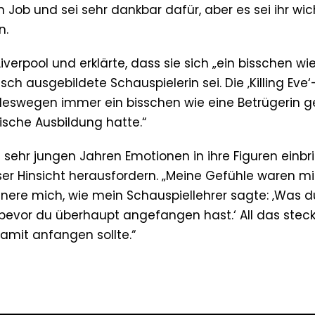
n Job und sei sehr dankbar dafür, aber es sei ihr wic
n.
verpool und erklärte, dass sie sich „ein bisschen wi
isch ausgebildete Schauspielerin sei. Die ‚Killing Eve‘
ch deswegen immer ein bisschen wie eine Betrügerin ge
sische Ausbildung hatte.“
n sehr jungen Jahren Emotionen in ihre Figuren einb
eser Hinsicht herausfordern. „Meine Gefühle waren m
nnere mich, wie mein Schauspiellehrer sagte: ‚Was d
, bevor du überhaupt angefangen hast.‘ All das steck
damit anfangen sollte.“