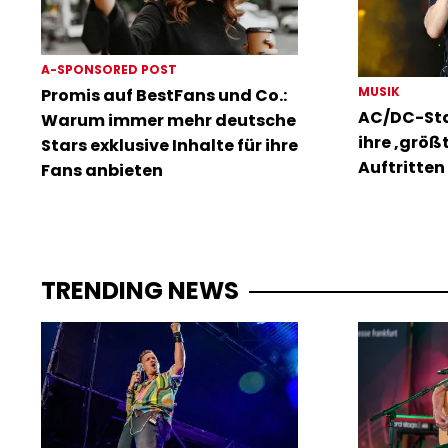
A-SPONSORED POST
MUSIK
Promis auf BestFans und Co.:
AC/DC-Sta
Warum immer mehr deutsche
ihre ‚größ
Stars exklusive Inhalte für ihre
Auftritten 
Fans anbieten
TRENDING NEWS