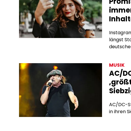
Promi
immer
Inhalt
Instagram
längst S
deutschen
Subscrip
bieten si
MUSIK
Algorith
AC/DC
Werbevert
‚größt
hinter de
Siebz
AC/DC-Sta
in ihren S