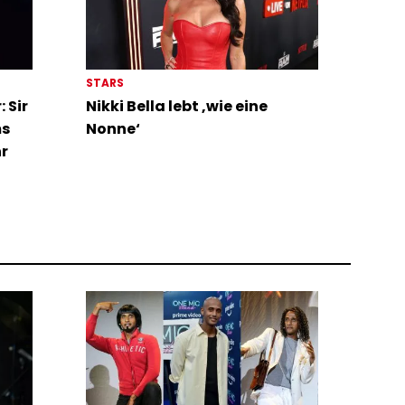
STARS
 Sir
Nikki Bella lebt ‚wie eine
ms
Nonne‘
hr