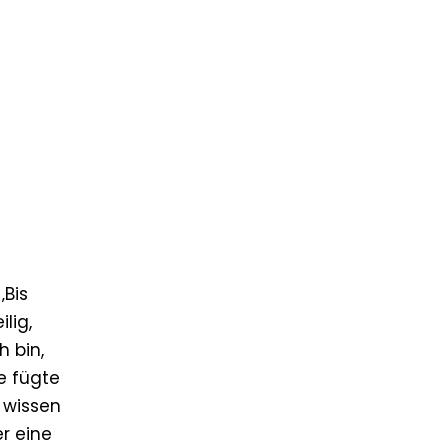
‚Bis
lig,
h bin,
e fügte
 wissen
r eine