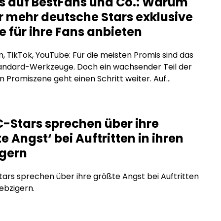
s auf BestFans und Co.: Warum
 mehr deutsche Stars exklusive
e für ihre Fans anbieten
, TikTok, YouTube: Für die meisten Promis sind das
tandard-Werkzeuge. Doch ein wachsender Teil der
 Promiszene geht einen Schritt weiter. Auf
tion-Plattformen wie BestFans oder OnlyFans
e exklusive Inhalte direkt für zahlende Fans an, ohne
men, ohne Reichweitenbeschränkungen und ohne
-Stars sprechen über ihre
räge, die den Inhalt einschränken. Was steckt
e Angst‘ bei Auftritten in ihren
m Trend, und warum […]
igern
rs sprechen über ihre größte Angst bei Auftritten
iebzigern.