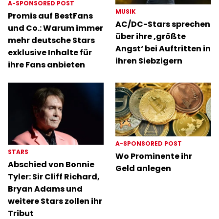
A-SPONSORED POST
MUSIK
Promis auf BestFans
AC/DC-Stars sprechen
und Co.: Warum immer
über ihre ‚größte
mehr deutsche Stars
Angst‘ bei Auftritten in
exklusive Inhalte für
ihren Siebzigern
ihre Fans anbieten
A-SPONSORED POST
STARS
Wo Prominente ihr
Abschied von Bonnie
Geld anlegen
Tyler: Sir Cliff Richard,
Bryan Adams und
weitere Stars zollen ihr
Tribut