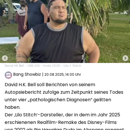
David HK Bell - ONE USE - Insta 2025 - Lilo + Stitch
Bang Showbiz
|
20.08.2025, 14:00 Uhr
David H.K. Bell soll Berichten von seinem
Autopsiebericht zufolge zum Zeitpunkt seines Todes
unter vier „pathologischen Diagnosen“ gelitten
haben.
Der ‚Lilo Stitch‘-Darsteller, der in dem im Jahr 2025
erschienenen Realfilm-Remake des Disney-Films
von 2002 als Big Hawaiian Dude im Abspann genannt