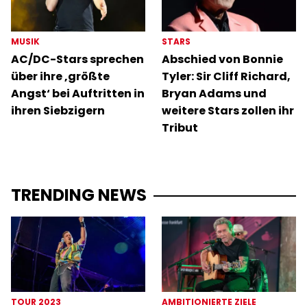
MUSIK
STARS
AC/DC-Stars sprechen
Abschied von Bonnie
über ihre ‚größte
Tyler: Sir Cliff Richard,
Angst‘ bei Auftritten in
Bryan Adams und
ihren Siebzigern
weitere Stars zollen ihr
Tribut
TRENDING NEWS
TOUR 2023
AMBITIONIERTE ZIELE