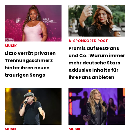
A-SPONSORED POST
MUSIK
Promis auf BestFans
Lizzo verrät privaten
und Co.: Warum immer
Trennungsschmerz
mehr deutsche Stars
hinter ihren neuen
exklusive Inhalte für
traurigen Songs
ihre Fans anbieten
MUSIK
MUSIK