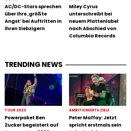
AC/DC-Stars sprechen
Miley Cyrus
über ihre ‚größte
unterschreibt bei
Angst‘ bei Auftritten in
neuem Plattenlabel
ihren Siebzigern
nach Abschied von
Columbia Records
TRENDING NEWS
TOUR 2023
AMBITIONIERTE ZIELE
Powerpaket Ben
Peter Maffay: Jetzt
Zucker begeistert auf
spricht erstmals sein