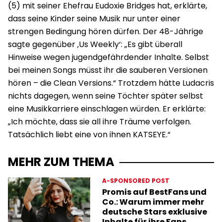
(5) mit seiner Ehefrau Eudoxie Bridges hat, erklärte,
dass seine Kinder seine Musik nur unter einer
strengen Bedingung hören dürfen. Der 48-Jährige
sagte gegenüber ‚Us Weekly‘: „Es gibt überall
Hinweise wegen jugendgefährdender Inhalte. Selbst
bei meinen Songs müsst ihr die sauberen Versionen
hören – die Clean Versions.“ Trotzdem hätte Ludacris
nichts dagegen, wenn seine Töchter später selbst
eine Musikkarriere einschlagen würden. Er erklärte:
„Ich möchte, dass sie all ihre Träume verfolgen.
Tatsächlich liebt eine von ihnen KATSEYE.“
MEHR ZUM THEMA
A-SPONSORED POST
Promis auf BestFans und
Co.: Warum immer mehr
deutsche Stars exklusive
Inhalte für ihre Fans