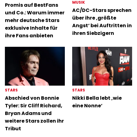
MUSIK
Promis auf BestFans
AC/DC-Stars sprechen
und Co.: Warum immer
über ihre ‚größte
mehr deutsche Stars
Angst‘ bei Auftritten in
exklusive Inhalte für
ihren Siebzigern
ihre Fans anbieten
STARS
STARS
Abschied von Bonnie
Nikki Bella lebt ‚wie
Tyler: Sir Cliff Richard,
eine Nonne‘
Bryan Adams und
weitere Stars zollen ihr
Tribut