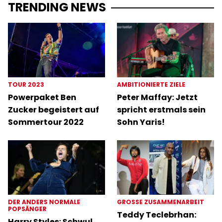
TRENDING NEWS
TOUR 2023
AMBITIONIERTE ZIELE
Powerpaket Ben
Peter Maffay: Jetzt
Zucker begeistert auf
spricht erstmals sein
Sommertour 2022
Sohn Yaris!
DER ANDERS NORMALE
GROSSE ZUSAMMENARBEIT
POPSÄNGER
Teddy Teclebrhan:
Harry Styles: Schwul