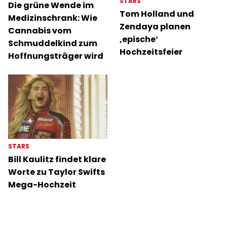
STARS
Die grüne Wende im
Tom Holland und
Medizinschrank: Wie
Zendaya planen
Cannabis vom
‚epische‘
Schmuddelkind zum
Hochzeitsfeier
Hoffnungsträger wird
STARS
Bill Kaulitz findet klare
Worte zu Taylor Swifts
Mega-Hochzeit