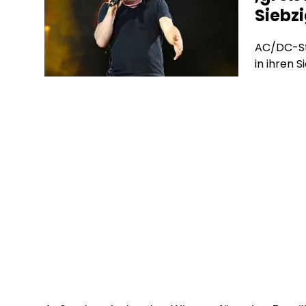
Siebz
AC/DC-Sta
in ihren S