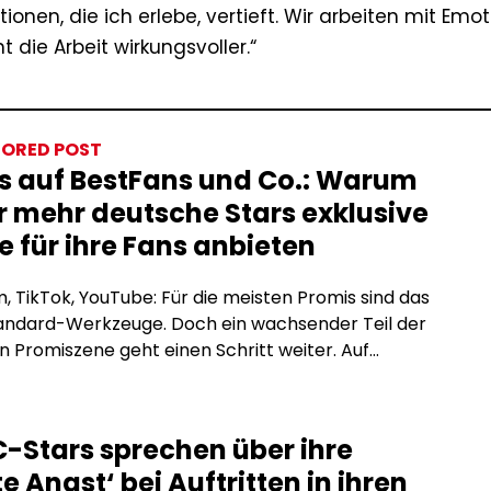
ionen, die ich erlebe, vertieft. Wir arbeiten mit Emot
die Arbeit wirkungsvoller.“
ORED POST
s auf BestFans und Co.: Warum
 mehr deutsche Stars exklusive
e für ihre Fans anbieten
, TikTok, YouTube: Für die meisten Promis sind das
tandard-Werkzeuge. Doch ein wachsender Teil der
 Promiszene geht einen Schritt weiter. Auf
tion-Plattformen wie BestFans oder OnlyFans
e exklusive Inhalte direkt für zahlende Fans an, ohne
men, ohne Reichweitenbeschränkungen und ohne
-Stars sprechen über ihre
räge, die den Inhalt einschränken. Was steckt
e Angst‘ bei Auftritten in ihren
m Trend, und warum […]