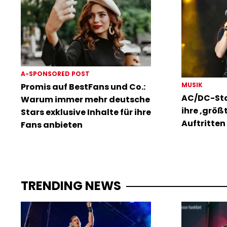
A-SPONSORED POST
MUSIK
Promis auf BestFans und Co.:
AC/DC-Sta
Warum immer mehr deutsche
ihre ‚größ
Stars exklusive Inhalte für ihre
Auftritten 
Fans anbieten
TRENDING NEWS