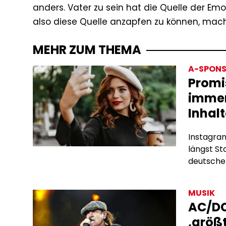
anders. Vater zu sein hat die Quelle der Emot
also diese Quelle anzapfen zu können, macht 
MEHR ZUM THEMA
A-SPONS
Promi
immer
Inhalt
Instagram
längst S
deutschen
Subscrip
bieten si
MUSIK
Algorith
AC/DC
Werbevert
‚größt
hinter de