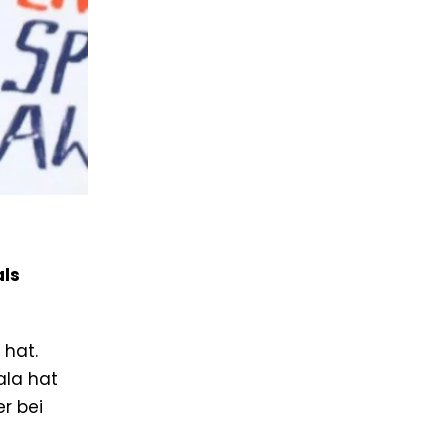
als
 hat.
ala hat
r bei