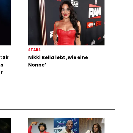
STARS
 Sir
Nikki Bella lebt ‚wie eine
ms
Nonne‘
hr