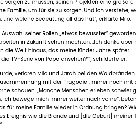
e sorgen zu müssen, seinen Projekten eine größere
e Familie, um für sie zu sorgen. Und ich verstehe, w
, und welche Bedeutung all das hat“, erklärte Milo.
der Auswahl seiner Rollen „etwas bewusster“ geworden
e Arbeiten in Zukunft sehen möchten. „Ich denke über
n die Welt hinaus, das meine Kinder Jahre später
ie TV-Serie von Papa ansehen?““, schilderte er.
urde, verloren Milo und Jarah bei den Waldbränden 
im Zusammenhang mit der Tragödie „immer noch mit 
vorne schauen. „Manche Menschen erleben schwieri
. Ich bewege mich immer weiter nach vorne“, beton
 das für meine Familie wieder in Ordnung bringen? W
ges Ereignis wie die Brände und [die Geburt] meiner
“