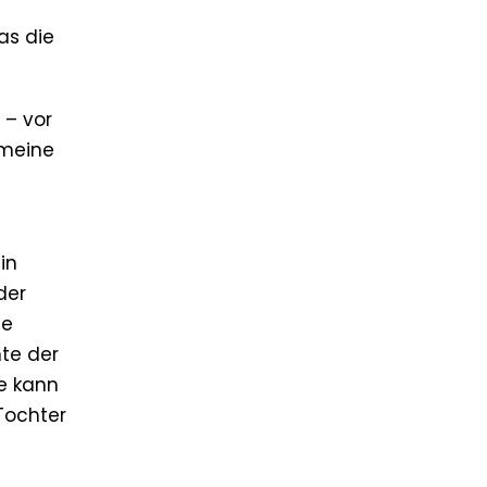
as die
 – vor
 meine
in
der
ge
te der
ie kann
 Tochter