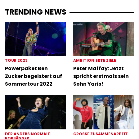
TRENDING NEWS
TOUR 2023
AMBITIONIERTE ZIELE
Powerpaket Ben
Peter Maffay: Jetzt
Zucker begeistert auf
spricht erstmals sein
Sommertour 2022
Sohn Yaris!
DER ANDERS NORMALE
GROSSE ZUSAMMENARBEIT
POPSÄNGER