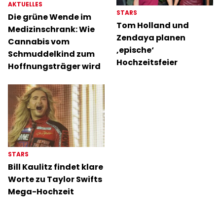
AKTUELLES
STARS
Die grüne Wende im
Tom Holland und
Medizinschrank: Wie
Zendaya planen
Cannabis vom
‚epische‘
Schmuddelkind zum
Hochzeitsfeier
Hoffnungsträger wird
STARS
Bill Kaulitz findet klare
Worte zu Taylor Swifts
Mega-Hochzeit