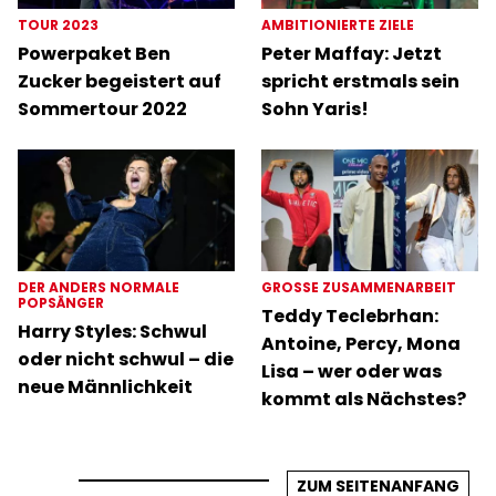
TOUR 2023
AMBITIONIERTE ZIELE
Powerpaket Ben
Peter Maffay: Jetzt
Zucker begeistert auf
spricht erstmals sein
Sommertour 2022
Sohn Yaris!
DER ANDERS NORMALE
GROSSE ZUSAMMENARBEIT
POPSÄNGER
Teddy Teclebrhan:
Harry Styles: Schwul
Antoine, Percy, Mona
oder nicht schwul – die
Lisa – wer oder was
neue Männlichkeit
kommt als Nächstes?
ZUM SEITENANFANG