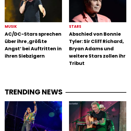
MUSIK
STARS
AC/DC-Stars sprechen
Abschied von Bonnie
über ihre ‚größte
Tyler: Sir Cliff Richard,
Angst‘ bei Auftritten in
Bryan Adams und
ihren Siebzigern
weitere Stars zollen ihr
Tribut
TRENDING NEWS