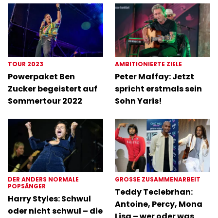
TOUR 2023
AMBITIONIERTE ZIELE
Powerpaket Ben
Peter Maffay: Jetzt
Zucker begeistert auf
spricht erstmals sein
Sommertour 2022
Sohn Yaris!
DER ANDERS NORMALE
GROSSE ZUSAMMENARBEIT
POPSÄNGER
Teddy Teclebrhan:
Harry Styles: Schwul
Antoine, Percy, Mona
oder nicht schwul – die
Lisa – wer oder was