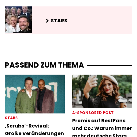
STARS
PASSEND ZUM THEMA
A-SPONSORED POST
STARS
Promis auf BestFans
‚Scrubs‘-Revival:
und Co.: Warum immer
Große Veränderungen
mehr deutsche Stars