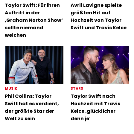
Taylor Swift: Für ihren
Avril Lavigne spielte
Auftritt in der
größten Hit auf
‚Graham Norton Show‘
Hochzeit von Taylor
sollte niemand
Swift und Travis Kelce
weichen
MUSIK
STARS
Phil Collins: Taylor
Taylor Swift nach
Swift hat es verdient,
Hochzeit mit Travis
der größte Star der
Kelce ‚glücklicher
Welt zu sein
denn je‘