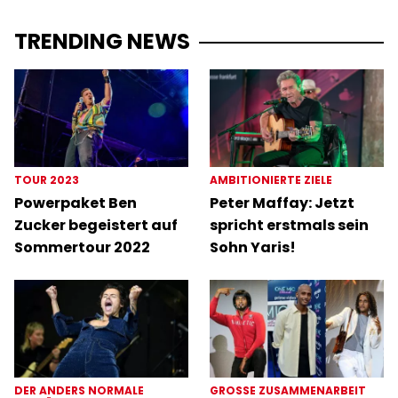
TRENDING NEWS
TOUR 2023
AMBITIONIERTE ZIELE
Powerpaket Ben
Peter Maffay: Jetzt
Zucker begeistert auf
spricht erstmals sein
Sommertour 2022
Sohn Yaris!
DER ANDERS NORMALE
GROSSE ZUSAMMENARBEIT