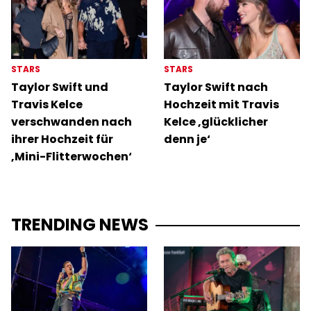
STARS
STARS
Taylor Swift und
Taylor Swift nach
Travis Kelce
Hochzeit mit Travis
verschwanden nach
Kelce ‚glücklicher
ihrer Hochzeit für
denn je‘
‚Mini-Flitterwochen‘
TRENDING NEWS