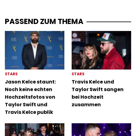
PASSEND ZUM THEMA
STARS
STARS
Jason Kelce staunt:
Travis Kelce und
Noch keine echten
Taylor Swift sangen
Hochzeitsfotos von
bei Hochzeit
Taylor Swift und
zusammen
Travis Kelce publik