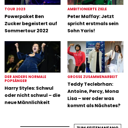
TOUR 2023
AMBITIONIERTE ZIELE
Powerpaket Ben
Peter Maffay: Jetzt
Zucker begeistert auf
spricht erstmals sein
Sommertour 2022
Sohn Yaris!
DER ANDERS NORMALE
GROSSE ZUSAMMENARBEIT
POPSÄNGER
Teddy Teclebrhan:
Harry Styles: Schwul
Antoine, Percy, Mona
oder nicht schwul – die
Lisa – wer oder was
neue Männlichkeit
kommt als Nächstes?
ZUM SEITENANFANG