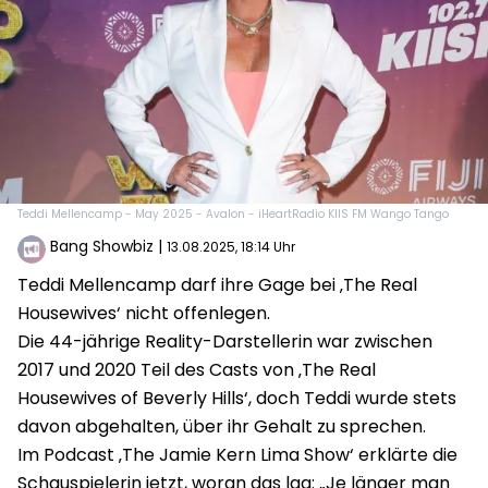
Teddi Mellencamp - May 2025 - Avalon - iHeartRadio KIIS FM Wango Tango
Bang Showbiz
|
13.08.2025, 18:14 Uhr
Teddi Mellencamp darf ihre Gage bei ‚The Real
Housewives‘ nicht offenlegen.
Die 44-jährige Reality-Darstellerin war zwischen
2017 und 2020 Teil des Casts von ‚The Real
Housewives of Beverly Hills‘, doch Teddi wurde stets
davon abgehalten, über ihr Gehalt zu sprechen.
Im Podcast ‚The Jamie Kern Lima Show‘ erklärte die
Schauspielerin jetzt, woran das lag: „Je länger man