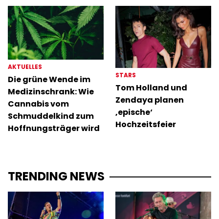
AKTUELLES
STARS
Die grüne Wende im
Tom Holland und
Medizinschrank: Wie
Zendaya planen
Cannabis vom
‚epische‘
Schmuddelkind zum
Hochzeitsfeier
Hoffnungsträger wird
TRENDING NEWS