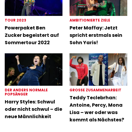
TOUR 2023
AMBITIONIERTE ZIELE
Powerpaket Ben
Peter Maffay: Jetzt
Zucker begeistert auf
spricht erstmals sein
Sommertour 2022
Sohn Yaris!
DER ANDERS NORMALE
GROSSE ZUSAMMENARBEIT
POPSÄNGER
Teddy Teclebrhan:
Harry Styles: Schwul
Antoine, Percy, Mona
oder nicht schwul – die
Lisa – wer oder was
neue Männlichkeit
kommt als Nächstes?