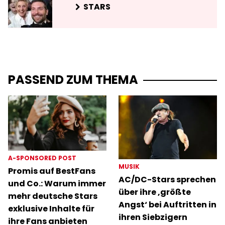
STARS
PASSEND ZUM THEMA
A-SPONSORED POST
MUSIK
Promis auf BestFans
AC/DC-Stars sprechen
und Co.: Warum immer
über ihre ‚größte
mehr deutsche Stars
Angst‘ bei Auftritten in
exklusive Inhalte für
ihren Siebzigern
ihre Fans anbieten