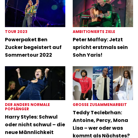
TOUR 2023
AMBITIONIERTE ZIELE
Powerpaket Ben
Peter Maffay: Jetzt
Zucker begeistert auf
spricht erstmals sein
Sommertour 2022
Sohn Yaris!
DER ANDERS NORMALE
GROSSE ZUSAMMENARBEIT
POPSÄNGER
Teddy Teclebrhan:
Harry Styles: Schwul
Antoine, Percy, Mona
oder nicht schwul – die
Lisa – wer oder was
neue Männlichkeit
kommt als Nächstes?