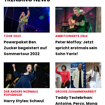
TOUR 2023
AMBITIONIERTE ZIELE
Powerpaket Ben
Peter Maffay: Jetzt
Zucker begeistert auf
spricht erstmals sein
Sommertour 2022
Sohn Yaris!
DER ANDERS NORMALE
GROSSE ZUSAMMENARBEIT
POPSÄNGER
Teddy Teclebrhan:
Harry Styles: Schwul
Antoine, Percy, Mona