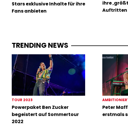
ihre ‚größ
Stars exklusive Inhalte für ihre
Auftritten 
Fans anbieten
TRENDING NEWS
TOUR 2023
AMBITIONIER
Powerpaket Ben Zucker
Peter Maff
begeistert auf Sommertour
erstmals s
2022