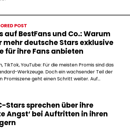
ORED POST
s auf BestFans und Co.: Warum
 mehr deutsche Stars exklusive
e für ihre Fans anbieten
, TikTok, YouTube: Für die meisten Promis sind das
tandard-Werkzeuge. Doch ein wachsender Teil der
 Promiszene geht einen Schritt weiter. Auf
tion-Plattformen wie BestFans oder OnlyFans
e exklusive Inhalte direkt für zahlende Fans an, ohne
men, ohne Reichweitenbeschränkungen und ohne
-Stars sprechen über ihre
räge, die den Inhalt einschränken. Was steckt
e Angst‘ bei Auftritten in ihren
m Trend, und warum […]
igern