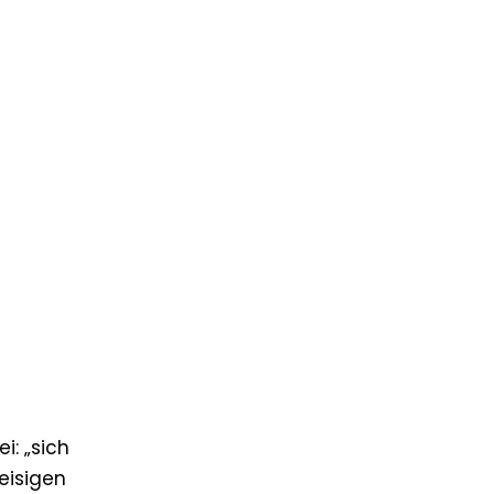
i: „sich
 eisigen