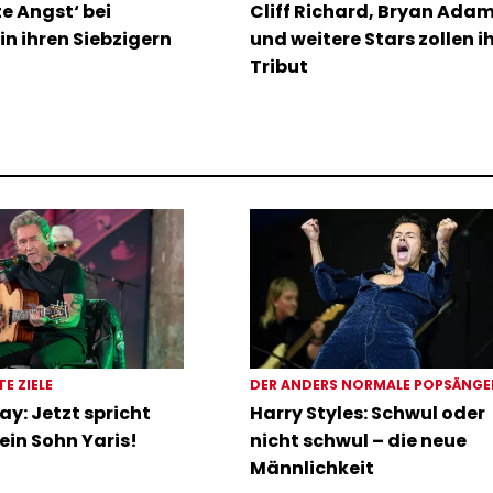
te Angst‘ bei
Cliff Richard, Bryan Ada
in ihren Siebzigern
und weitere Stars zollen i
Tribut
TE ZIELE
DER ANDERS NORMALE POPSÄNG
ay: Jetzt spricht
Harry Styles: Schwul oder
ein Sohn Yaris!
nicht schwul – die neue
Männlichkeit