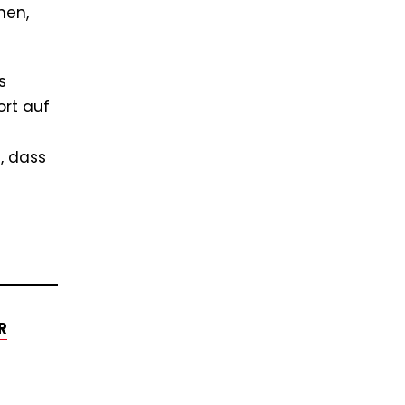
hen,
s
ort auf
, dass
R