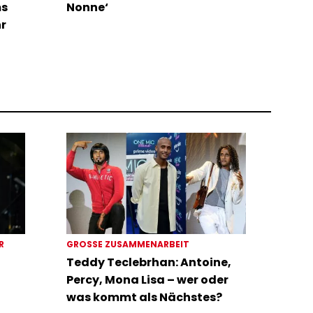
ms
Nonne‘
hr
ER
GROSSE ZUSAMMENARBEIT
Teddy Teclebrhan: Antoine,
Percy, Mona Lisa – wer oder
was kommt als Nächstes?