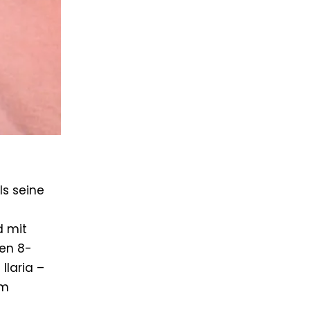
ls seine
d mit
den 8-
Ilaria –
em