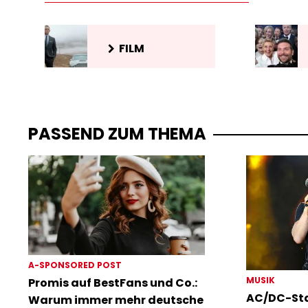
FILM
PASSEND ZUM THEMA
A-SPONSORED POST
MUSIK
Promis auf BestFans und Co.:
AC/DC-Sta
Warum immer mehr deutsche