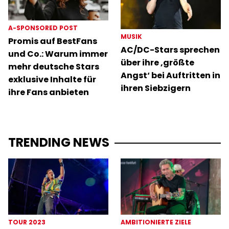
A-SPONSORED POST
MUSIK
Promis auf BestFans
AC/DC-Stars sprechen
und Co.: Warum immer
über ihre ‚größte
mehr deutsche Stars
Angst‘ bei Auftritten in
exklusive Inhalte für
ihren Siebzigern
ihre Fans anbieten
TRENDING NEWS
TOUR 2023
AMBITIONIERTE ZIELE