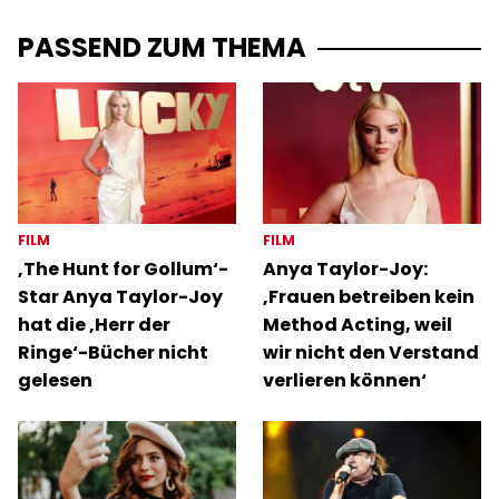
PASSEND ZUM THEMA
FILM
FILM
‚The Hunt for Gollum‘-
Anya Taylor-Joy:
Star Anya Taylor-Joy
‚Frauen betreiben kein
hat die ‚Herr der
Method Acting, weil
Ringe‘-Bücher nicht
wir nicht den Verstand
gelesen
verlieren können‘