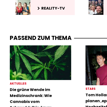
REALITY-TV
PASSEND ZUM THEMA
AKTUELLES
STARS
Die grüne Wende im
Tom Holla
Medizinschrank: Wie
planen ‚ep
Cannabis vom
Hochzeitsf