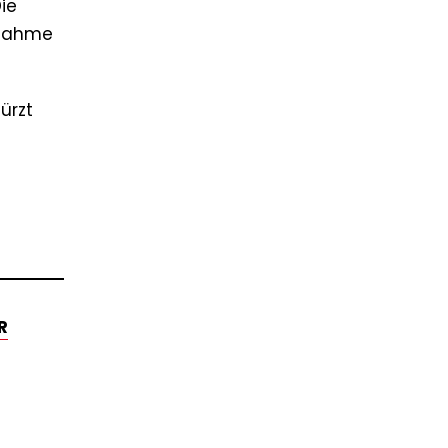
ie
ilnahme
ürzt
R