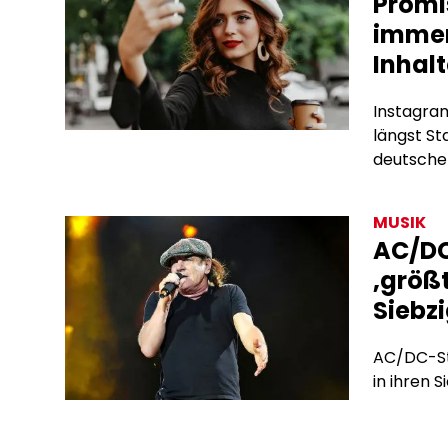
Promi
immer
Inhalt
Instagram
längst S
deutschen
Subscrip
bieten si
MUSIK
Algorith
AC/DC
Werbevert
‚größt
hinter de
Siebz
AC/DC-Sta
in ihren S