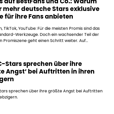
s auf BestFans und Co.: Warum
 mehr deutsche Stars exklusive
e für ihre Fans anbieten
, TikTok, YouTube: Für die meisten Promis sind das
tandard-Werkzeuge. Doch ein wachsender Teil der
 Promiszene geht einen Schritt weiter. Auf
tion-Plattformen wie BestFans oder OnlyFans
e exklusive Inhalte direkt für zahlende Fans an, ohne
men, ohne Reichweitenbeschränkungen und ohne
-Stars sprechen über ihre
räge, die den Inhalt einschränken. Was steckt
e Angst‘ bei Auftritten in ihren
m Trend, und warum […]
igern
rs sprechen über ihre größte Angst bei Auftritten
iebzigern.