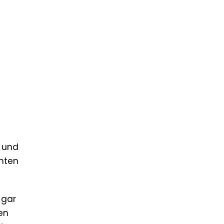
r und
inten
 gar
en