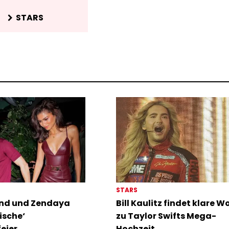
STARS
STARS
nd und Zendaya
Bill Kaulitz findet klare W
ische‘
zu Taylor Swifts Mega-
eier
Hochzeit