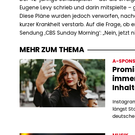
Eugene Levy schrieb und darin mitspielte – 
Diese Pläne wurden jedoch verworfen, nach
kurzer Krankheit verstarb. Auf die Frage, ob 
Sendung ‚CBS Sunday Morning‘: „Nein, jetzt 
MEHR ZUM THEMA
A-SPONS
Promi
immer
Inhalt
Instagram
längst S
deutschen
Subscrip
bieten si