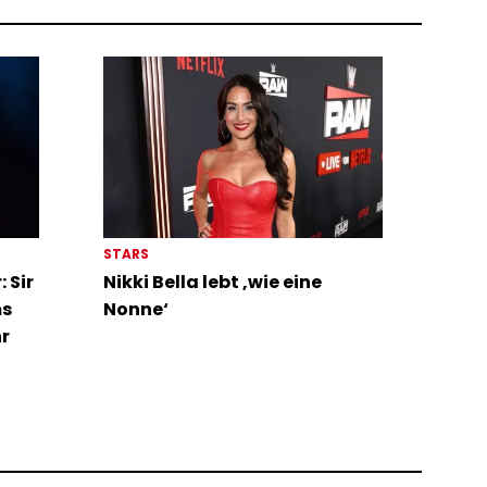
STARS
 Sir
Nikki Bella lebt ‚wie eine
ms
Nonne‘
hr