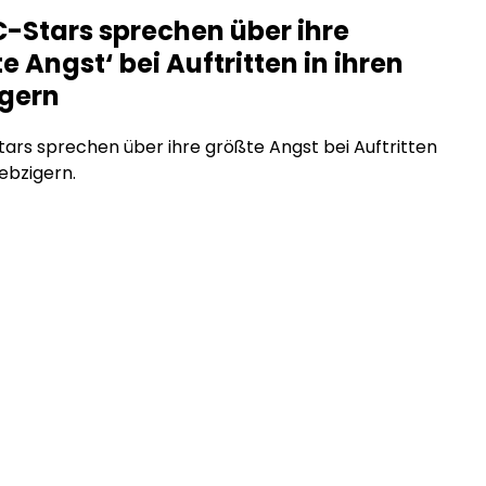
men, ohne Reichweitenbeschränkungen und ohne
-Stars sprechen über ihre
räge, die den Inhalt einschränken. Was steckt
e Angst‘ bei Auftritten in ihren
m Trend, und warum […]
igern
rs sprechen über ihre größte Angst bei Auftritten
iebzigern.