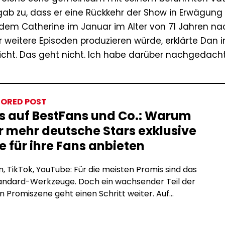
gab zu, dass er eine Rückkehr der Show in Erwägung 
dem Catherine im Januar im Alter von 71 Jahren na
er weitere Episoden produzieren würde, erklärte Dan i
nicht. Das geht nicht. Ich habe darüber nachgedacht
ORED POST
s auf BestFans und Co.: Warum
 mehr deutsche Stars exklusive
e für ihre Fans anbieten
, TikTok, YouTube: Für die meisten Promis sind das
tandard-Werkzeuge. Doch ein wachsender Teil der
 Promiszene geht einen Schritt weiter. Auf
tion-Plattformen wie BestFans oder OnlyFans
e exklusive Inhalte direkt für zahlende Fans an, ohne