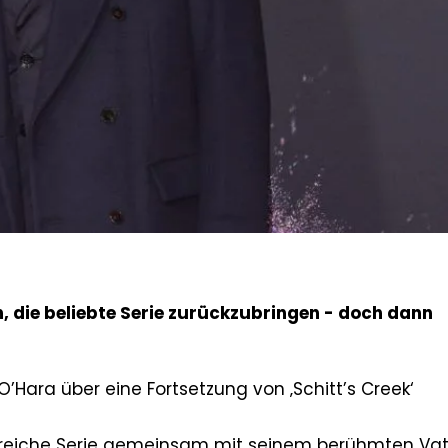
, die beliebte Serie zurückzubringen - doch dann
Hara über eine Fortsetzung von ‚Schitt’s Creek‘
olgreiche Serie gemeinsam mit seinem berühmten Vat