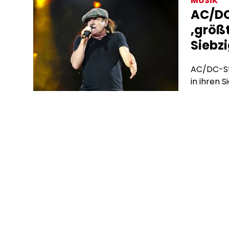
MUSIK
Algorith
AC/DC
Werbevert
‚größt
hinter de
Siebz
AC/DC-Sta
in ihren S