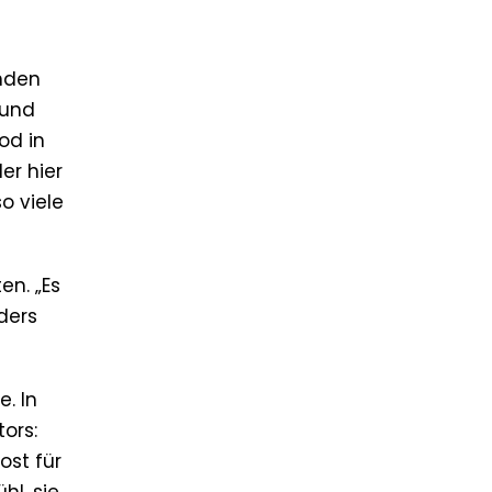
enden
 und
od in
der hier
o viele
en. „Es
nders
. In
ors:
ost für