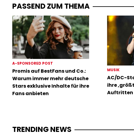
PASSEND ZUM THEMA
A-SPONSORED POST
MUSIK
Promis auf BestFans und Co.:
AC/DC-Sta
Warum immer mehr deutsche
ihre ‚größ
Stars exklusive Inhalte für ihre
Auftritten 
Fans anbieten
TRENDING NEWS