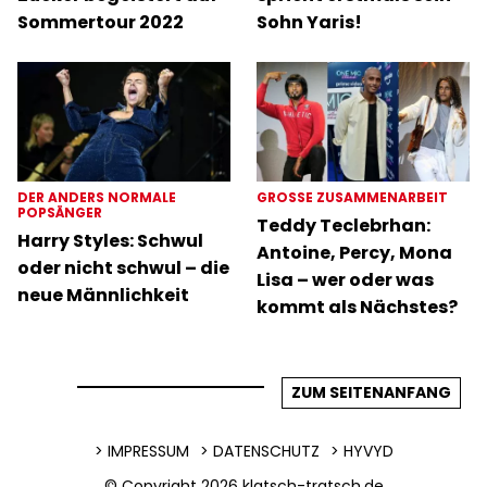
Sommertour 2022
Sohn Yaris!
DER ANDERS NORMALE
GROSSE ZUSAMMENARBEIT
POPSÄNGER
Teddy Teclebrhan:
Harry Styles: Schwul
Antoine, Percy, Mona
oder nicht schwul – die
Lisa – wer oder was
neue Männlichkeit
kommt als Nächstes?
ZUM SEITENANFANG
IMPRESSUM
DATENSCHUTZ
HYVYD
© Copyright 2026
klatsch-tratsch.de