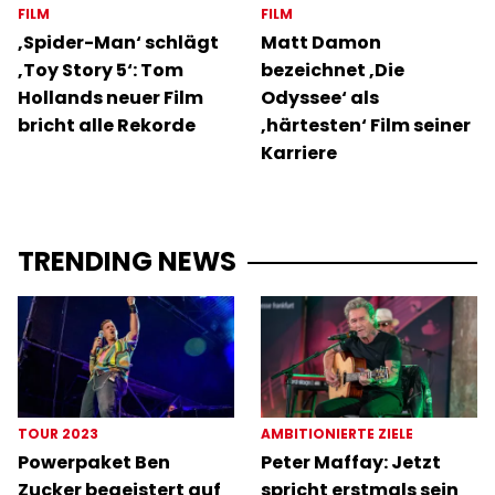
FILM
FILM
‚Spider-Man‘ schlägt
Matt Damon
‚Toy Story 5‘: Tom
bezeichnet ‚Die
Hollands neuer Film
Odyssee‘ als
bricht alle Rekorde
‚härtesten‘ Film seiner
Karriere
TRENDING NEWS
TOUR 2023
AMBITIONIERTE ZIELE
Powerpaket Ben
Peter Maffay: Jetzt
Zucker begeistert auf
spricht erstmals sein