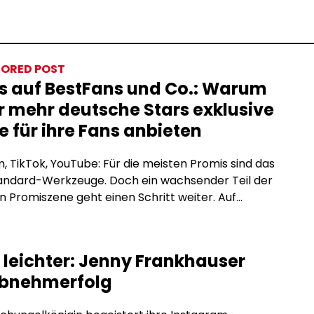
ORED POST
s auf BestFans und Co.: Warum
 mehr deutsche Stars exklusive
e für ihre Fans anbieten
, TikTok, YouTube: Für die meisten Promis sind das
tandard-Werkzeuge. Doch ein wachsender Teil der
 Promiszene geht einen Schritt weiter. Auf
tion-Plattformen wie BestFans oder OnlyFans
e exklusive Inhalte direkt für zahlende Fans an, ohne
men, ohne Reichweitenbeschränkungen und ohne
o leichter: Jenny Frankhauser
räge, die den Inhalt einschränken. Was steckt
 Abnehmerfolg
m Trend, und warum […]