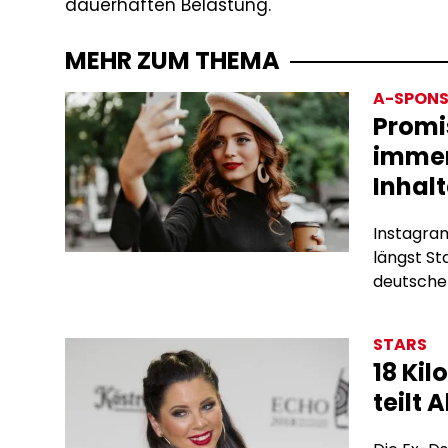
dauerhaften Belastung.
MEHR ZUM THEMA
A-SPONS
Promi
immer
Inhalt
Instagram
längst S
deutschen
Subscrip
bieten si
STARS
Algorith
18 Kil
Werbevert
teilt
hinter de