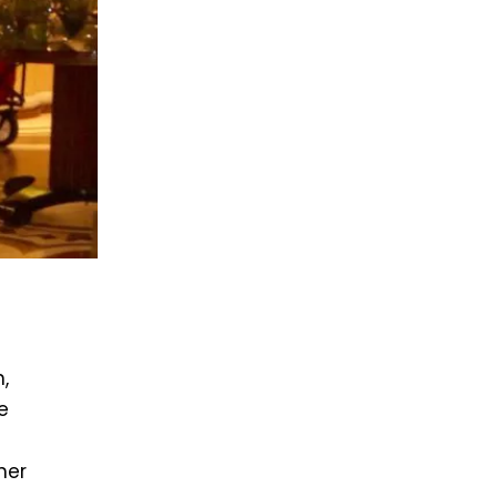
,
e
ner