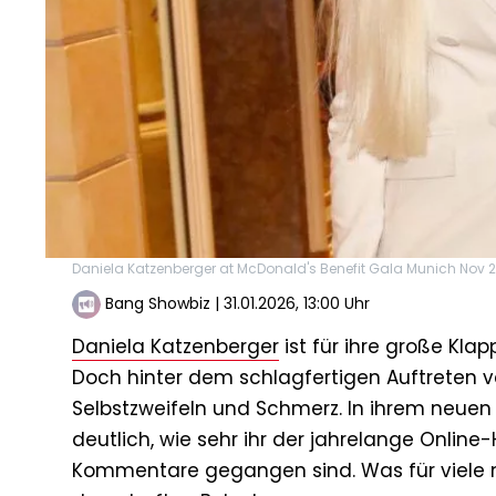
Daniela Katzenberger at McDonald's Benefit Gala Munich Nov 
Bang Showbiz
|
31.01.2026, 13:00 Uhr
Daniela Katzenberger
ist für ihre große Klap
Doch hinter dem schlagfertigen Auftreten v
Selbstzweifeln und Schmerz. In ihrem neuen
deutlich, wie sehr ihr der jahrelange Onlin
Kommentare gegangen sind. Was für viele nu