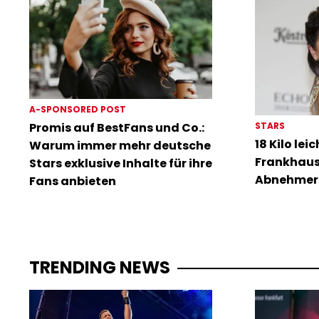
A-SPONSORED POST
STARS
Promis auf BestFans und Co.:
18 Kilo lei
Warum immer mehr deutsche
Frankhause
Stars exklusive Inhalte für ihre
Abnehmer
Fans anbieten
TRENDING NEWS