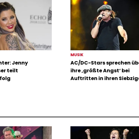
MUSIK
chter: Jenny
AC/DC-Stars sprechen üb
r teilt
ihre ‚größte Angst‘ bei
folg
Auftritten in ihren Siebzig