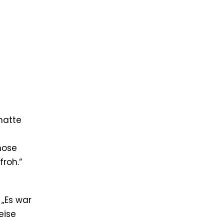
hatte
nose
froh.“
 „Es war
eise