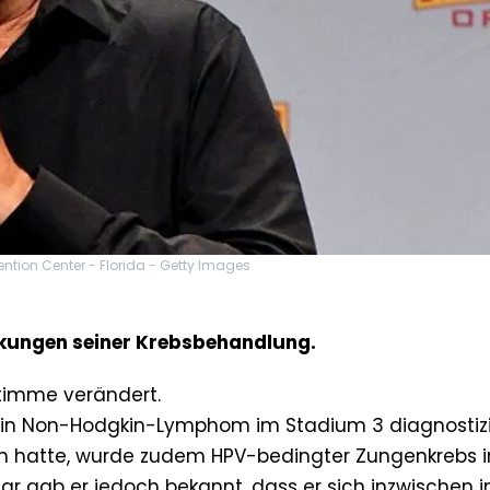
tion Center - Florida - Getty Images
rkungen seiner Krebsbehandlung.
timme verändert.
 ein Non-Hodgkin-Lymphom im Stadium 3 diagnostizi
hatte, wurde zudem HPV-bedingter Zungenkrebs 
r gab er jedoch bekannt, dass er sich inzwischen i