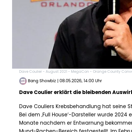
Dave Coulier - August 2021 - MegaCon - Orange County Conven
Bang Showbiz
|
08.05.2026, 14:00 Uhr
Dave Coulier erklärt die bleibenden Auswi
Dave Couliers Krebsbehandlung hat seine S
Bei dem ‚Full House‘-Darsteller wurde 2024
Monate nachdem er Entwarnung bekommen 
Mund-Rachen-Bereich festgestellt. Im Februa