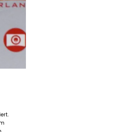
ert.
im
n