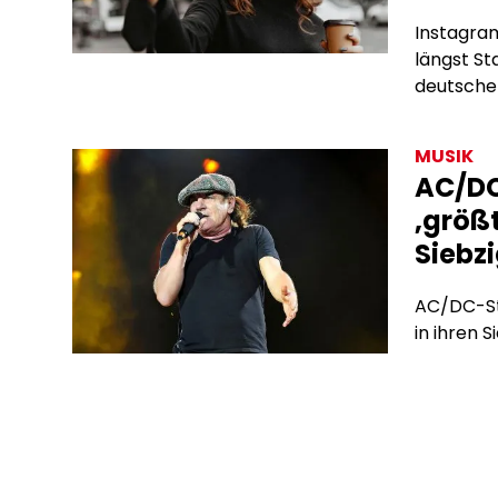
Instagram
längst S
deutschen
Subscrip
bieten si
MUSIK
Algorith
AC/DC
Werbevert
‚größt
hinter de
Siebz
AC/DC-Sta
in ihren S