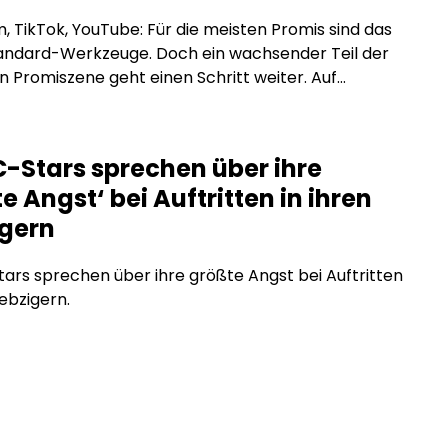
, TikTok, YouTube: Für die meisten Promis sind das
tandard-Werkzeuge. Doch ein wachsender Teil der
 Promiszene geht einen Schritt weiter. Auf
tion-Plattformen wie BestFans oder OnlyFans
e exklusive Inhalte direkt für zahlende Fans an, ohne
men, ohne Reichweitenbeschränkungen und ohne
-Stars sprechen über ihre
räge, die den Inhalt einschränken. Was steckt
e Angst‘ bei Auftritten in ihren
m Trend, und warum […]
igern
rs sprechen über ihre größte Angst bei Auftritten
iebzigern.