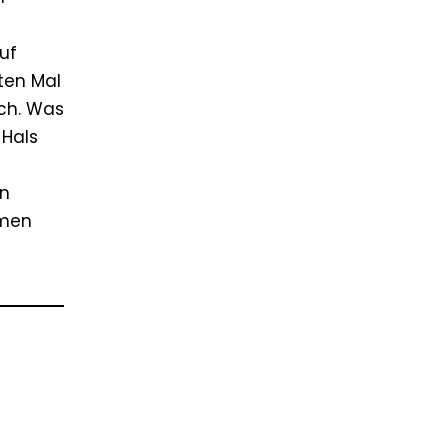
uf
ten Mal
ch. Was
 Hals
en
mmen