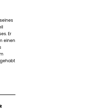
 seines
il
es. Er
m einen
s
om
 gehabt
R