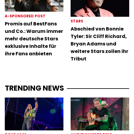
A-SPONSORED POST
STARS
Promis auf BestFans
Abschied von Bonnie
und Co.: Warum immer
Tyler: Sir Cliff Richard,
mehr deutsche Stars
Bryan Adams und
exklusive Inhalte für
weitere Stars zollen ihr
ihre Fans anbieten
Tribut
TRENDING NEWS