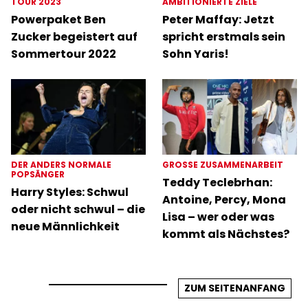
TOUR 2023
AMBITIONIERTE ZIELE
Powerpaket Ben
Peter Maffay: Jetzt
Zucker begeistert auf
spricht erstmals sein
Sommertour 2022
Sohn Yaris!
DER ANDERS NORMALE
GROSSE ZUSAMMENARBEIT
POPSÄNGER
Teddy Teclebrhan:
Harry Styles: Schwul
Antoine, Percy, Mona
oder nicht schwul – die
Lisa – wer oder was
neue Männlichkeit
kommt als Nächstes?
ZUM SEITENANFANG