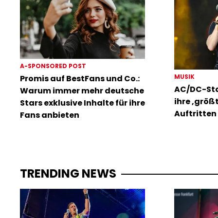
A-SPONSORED POST
MUSIK
Promis auf BestFans und Co.:
AC/DC-Sta
Warum immer mehr deutsche
ihre ‚größ
Stars exklusive Inhalte für ihre
Auftritten 
Fans anbieten
TRENDING NEWS