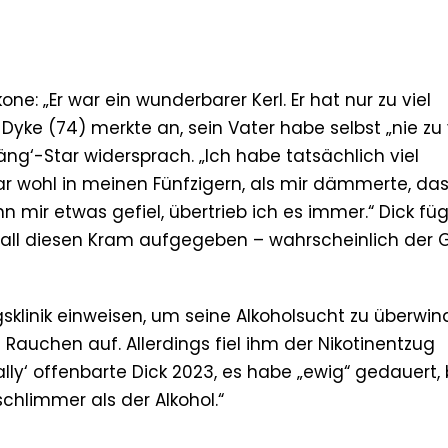
e: „Er war ein wunderbarer Kerl. Er hat nur zu viel
yke (74) merkte an, sein Vater habe selbst „nie zu 
Bäng‘-Star widersprach. „Ich habe tatsächlich viel
war wohl in meinen Fünfzigern, als mir dämmerte, das
n mir etwas gefiel, übertrieb ich es immer.“ Dick fü
nd all diesen Kram aufgegeben – wahrscheinlich der 
ugsklinik einweisen, um seine Alkoholsucht zu überwin
auchen auf. Allerdings fiel ihm der Nikotinentzug
lly‘ offenbarte Dick 2023, es habe „ewig“ gedauert, 
chlimmer als der Alkohol.“