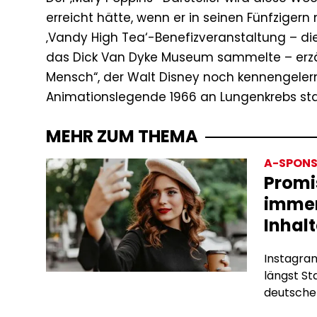
erreicht hätte, wenn er in seinen Fünfzigern 
‚Vandy High Tea‘-Benefizveranstaltung – di
das Dick Van Dyke Museum sammelte – erzähl
Mensch“, der Walt Disney noch kennengelern
Animationslegende 1966 an Lungenkrebs sta
MEHR ZUM THEMA
A-SPONS
Promi
immer
Inhalt
Instagram
längst S
deutschen
Subscrip