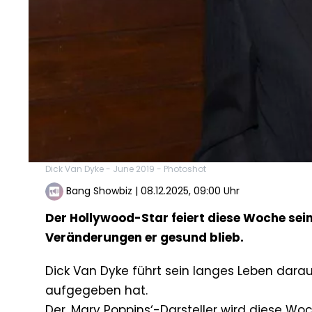
Dick Van Dyke - June 2019 - Photoshot
Bang Showbiz
|
08.12.2025, 09:00 Uhr
Der Hollywood-Star feiert diese Woche sein
Veränderungen er gesund blieb.
Dick Van Dyke führt sein langes Leben dara
aufgegeben hat.
Der ‚Mary Poppins‘-Darsteller wird diese Woch