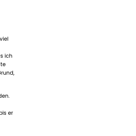
viel
s ich
gte
Grund,
den.
bis er