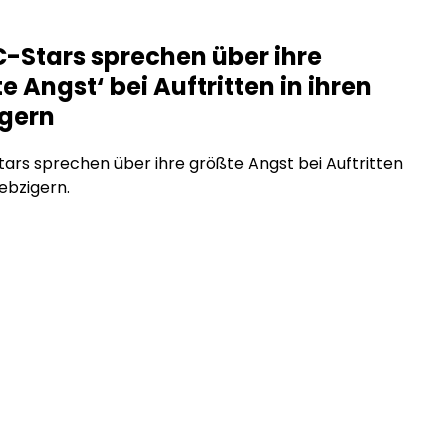
e exklusive Inhalte direkt für zahlende Fans an, ohne
men, ohne Reichweitenbeschränkungen und ohne
-Stars sprechen über ihre
räge, die den Inhalt einschränken. Was steckt
e Angst‘ bei Auftritten in ihren
m Trend, und warum […]
igern
rs sprechen über ihre größte Angst bei Auftritten
iebzigern.