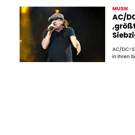
bieten si
MUSIK
Algorith
AC/DC
Werbevert
‚größt
hinter de
Siebz
AC/DC-Sta
in ihren S