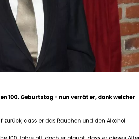
en 100. Geburtstag - nun verrät er, dank welcher
uf zurück, dass er das Rauchen und den Alkohol
e 100 Jahre alt, doch er glaubt, dass er dieses Alte