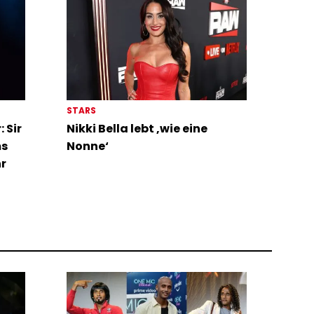
STARS
 Sir
Nikki Bella lebt ‚wie eine
ms
Nonne‘
hr