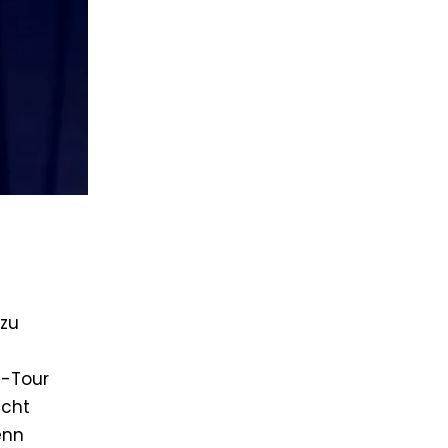
 zu
P-Tour
icht
enn