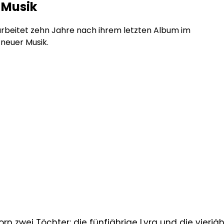
 Musik
rbeitet zehn Jahre nach ihrem letzten Album im
 neuer Musik.
n zwei Töchter: die fünfjährige Lyra und die vierjäh