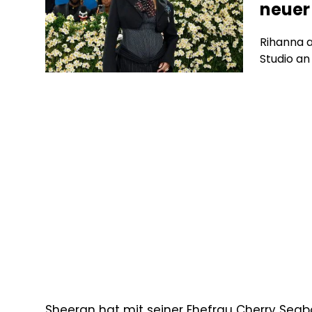
neuer
Rihanna a
Studio an
Sheeran hat mit seiner Ehefrau Cherry Seabor