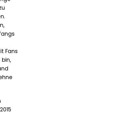
zu
n.
n,
nfangs
it Fans
 bin,
and
lehne
m
 2015