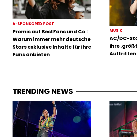
A-SPONSORED POST
MUSIK
Promis auf BestFans und Co.:
AC/DC-Sta
Warum immer mehr deutsche
ihre ‚größ
Stars exklusive Inhalte für ihre
Auftritten 
Fans anbieten
TRENDING NEWS