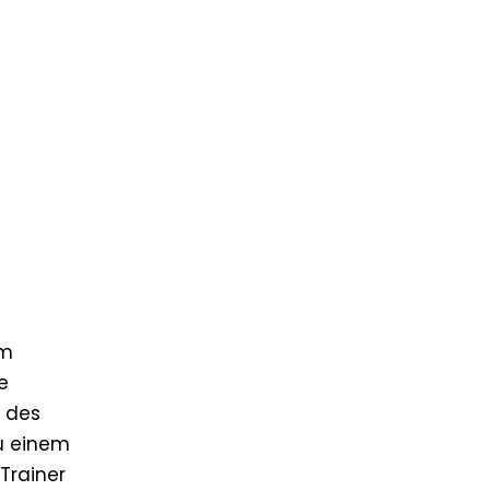
em
e
s des
zu einem
Trainer