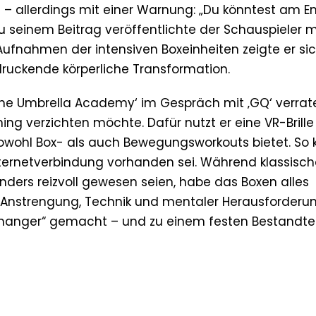
– allerdings mit einer Warnung: „Du könntest am E
 seinem Beitrag veröffentlichte der Schauspieler 
Aufnahmen der intensiven Boxeinheiten zeigte er si
druckende körperliche Transformation.
‚The Umbrella Academy‘ im Gespräch mit ‚GQ‘ verrat
ning verzichten möchte. Dafür nutzt er eine VR-Brille
owohl Box- als auch Bewegungsworkouts bietet. So
Internetverbindung vorhanden sei. Während klassisc
nders reizvoll gewesen seien, habe das Boxen alles
er Anstrengung, Technik und mentaler Herausforder
hanger“ gemacht – und zu einem festen Bestandtei