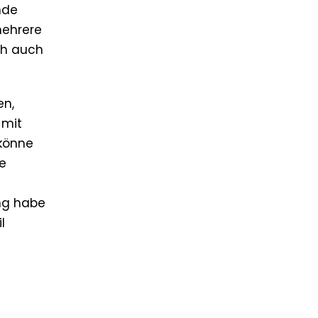
nde
mehrere
ch auch
en,
 mit
 könne
he
ung habe
l