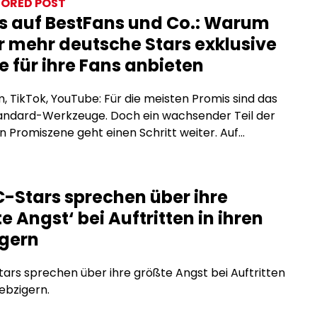
ORED POST
s auf BestFans und Co.: Warum
 mehr deutsche Stars exklusive
e für ihre Fans anbieten
, TikTok, YouTube: Für die meisten Promis sind das
tandard-Werkzeuge. Doch ein wachsender Teil der
 Promiszene geht einen Schritt weiter. Auf
tion-Plattformen wie BestFans oder OnlyFans
e exklusive Inhalte direkt für zahlende Fans an, ohne
men, ohne Reichweitenbeschränkungen und ohne
-Stars sprechen über ihre
räge, die den Inhalt einschränken. Was steckt
e Angst‘ bei Auftritten in ihren
m Trend, und warum […]
igern
rs sprechen über ihre größte Angst bei Auftritten
iebzigern.