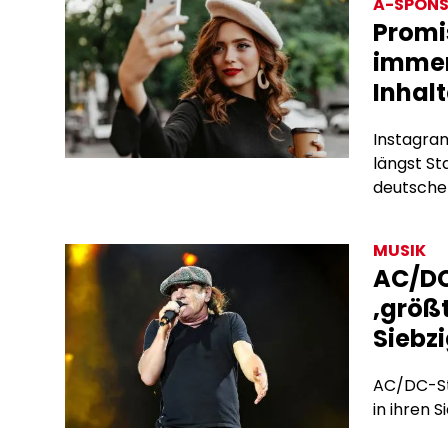
A-SPONS
Promi
immer
Inhalt
Instagram
längst S
deutschen
Subscrip
bieten si
MUSIK
Algorith
AC/DC
Werbevert
‚größt
hinter de
Siebz
AC/DC-Sta
in ihren S