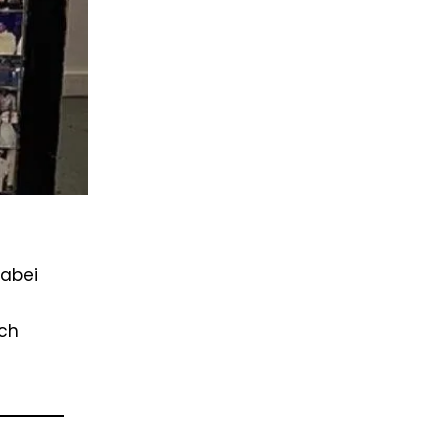
dabei
ach