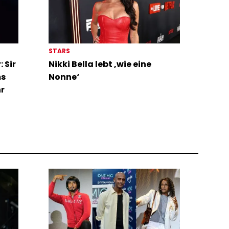
STARS
 Sir
Nikki Bella lebt ‚wie eine
ms
Nonne‘
hr