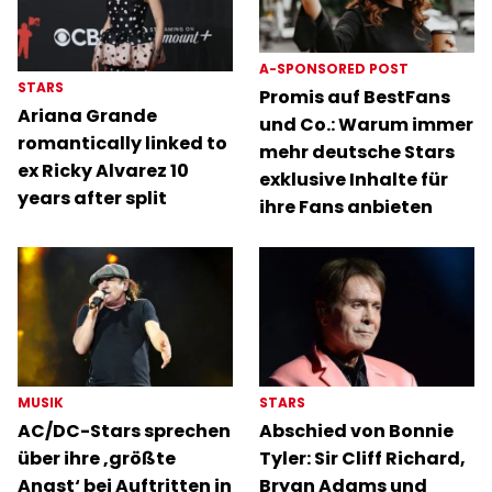
A-SPONSORED POST
STARS
Promis auf BestFans
Ariana Grande
und Co.: Warum immer
romantically linked to
mehr deutsche Stars
ex Ricky Alvarez 10
exklusive Inhalte für
years after split
ihre Fans anbieten
MUSIK
STARS
AC/DC-Stars sprechen
Abschied von Bonnie
über ihre ‚größte
Tyler: Sir Cliff Richard,
Angst‘ bei Auftritten in
Bryan Adams und