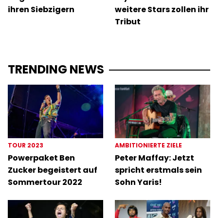
ihren Siebzigern
weitere Stars zollen ihr
Tribut
TRENDING NEWS
TOUR 2023
AMBITIONIERTE ZIELE
Powerpaket Ben
Peter Maffay: Jetzt
Zucker begeistert auf
spricht erstmals sein
Sommertour 2022
Sohn Yaris!