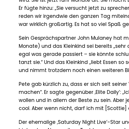
wird. Sie ist jetzt fünf Monate alt. Sie mac
Er fügte hinzu: „Sie versucht jetzt zu spreche
reden wir irgendwie den ganzen Tag miteinan
war wirklich großartig. Es hat so viel Spaß g
Sein Gesprächspartner John Mulaney hat mit
Monate) und das Kleinkind sei bereits „sehr
egal was gerade passiert – sie könnte schlu
tanzt sie.“ Und das Kleinkind „liebt Essen so 
und nimmt trotzdem noch einen weiteren Bisse
Pete gab kürzlich zu, dass er sich seit sein
machen“. Er sagte gegenüber ‚Elite Daily‘: 
wollen und in allem der Beste zu sein. Aber 
cool. Aber wenn nicht, darf ich mit [Scottie]
Der ehemalige ‚Saturday Night Live‘-Star un