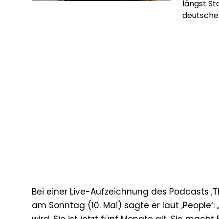
längst S
deutschen
Subscrip
bieten si
Algorith
Werbevert
hinter de
Bei einer Live-Aufzeichnung des Podcasts ‚T
am Sonntag (10. Mai) sagte er laut ‚People‘: