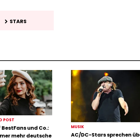
STARS
D POST
MUSIK
 BestFans und Co.:
AC/DC-Stars sprechen üb
mer mehr deutsche