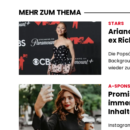
MEHR ZUM THEMA
STARS
Arian
ex Ric
Die Popsä
Backgrou
wieder z
A-SPONS
Promi
immer
Inhalt
Instagram