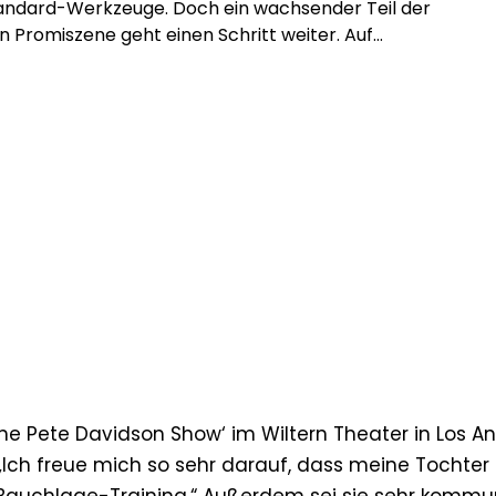
tandard-Werkzeuge. Doch ein wachsender Teil der
 Promiszene geht einen Schritt weiter. Auf
tion-Plattformen wie BestFans oder OnlyFans
e exklusive Inhalte direkt für zahlende Fans an, ohne
men, ohne Reichweitenbeschränkungen und ohne
räge, die den Inhalt einschränken. Was steckt
m Trend, und warum […]
he Pete Davidson Show‘ im Wiltern Theater in Los A
 „Ich freue mich so sehr darauf, dass meine Tochter 