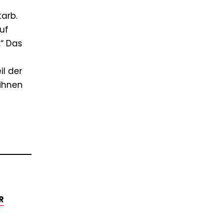
n
arb.
uf
“ Das
l der
 ihnen
R