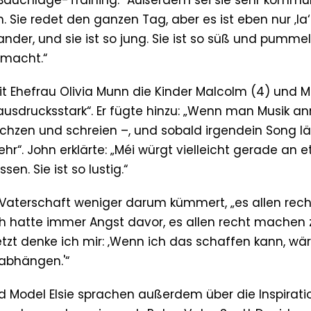
ht Bauchlage-Training.“ Außerdem sei sie sehr kommun
n. Sie redet den ganzen Tag, aber es ist eben nur ‚la‘
der, und sie ist so jung. Sie ist so süß und pummeli
emacht.“
 Ehefrau Olivia Munn die Kinder Malcolm (4) und Mé
 ausdrucksstark“. Er fügte hinzu: „Wenn man Musik a
chzen und schreien –, und sobald irgendein Song lä
sehr“. John erklärte: „Méi würgt vielleicht gerade an 
n. Sie ist so lustig.“
er Vaterschaft weniger darum kümmert, „es allen rech
„Ich hatte immer Angst davor, es allen recht machen 
jetzt denke ich mir: ‚Wenn ich das schaffen kann, wä
 abhängen.'“
d Model Elsie sprachen außerdem über die Inspirati