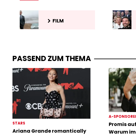
FILM
PASSEND ZUM THEMA
A-SPONSORE
STARS
Promis auf
Ariana Grande romantically
Warum im