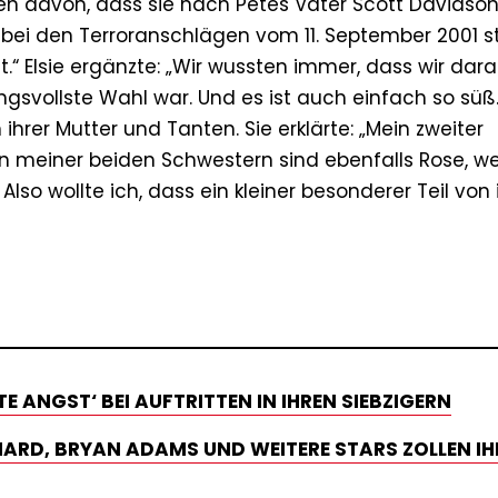
n davon, dass sie nach Petes Vater Scott Davidso
ei den Terroranschlägen vom 11. September 2001 st
.“ Elsie ergänzte: „Wir wussten immer, dass wir dara
svollste Wahl war. Und es ist auch einfach so süß.
rer Mutter und Tanten. Sie erklärte: „Mein zweiter
 meiner beiden Schwestern sind ebenfalls Rose, wei
so wollte ich, dass ein kleiner besonderer Teil von
 ANGST‘ BEI AUFTRITTEN IN IHREN SIEBZIGERN
CHARD, BRYAN ADAMS UND WEITERE STARS ZOLLEN IH