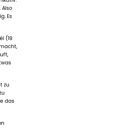
ikativ.
. Also
g. Es
i (19
nmacht,
uft,
etwas
t zu
zu
re das
on